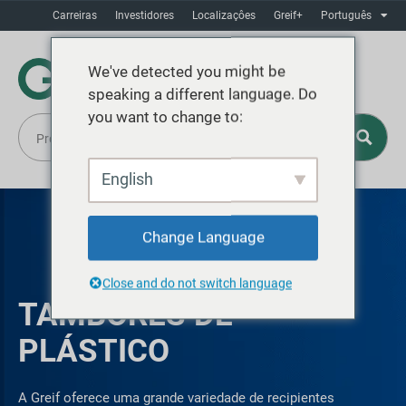
Carreiras
Investidores
Localizaçôes
Greif+
Português
We've detected you might be
speaking a different language. Do
you want to change to:
English
Change Language
Close and do not switch language
TAMBORES DE
PLÁSTICO
A Greif oferece uma grande variedade de recipientes