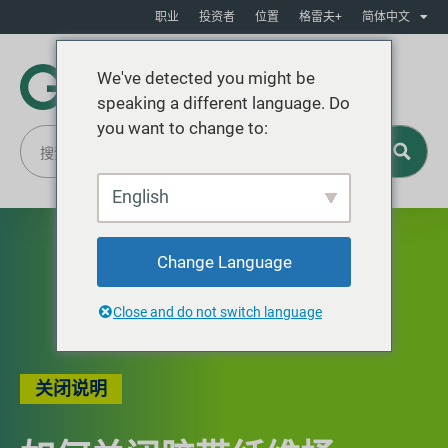
职业
投资者
位置
格雷夫+
简体中文
We've detected you might be
speaking a different language. Do
you want to change to:
English
Change Language
Close and do not switch language
关闭说明