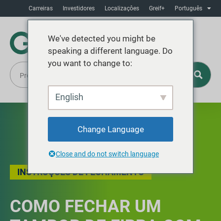
Carreiras
Investidores
Localizaçôes
Greif+
Português
We've detected you might be
speaking a different language. Do
you want to change to:
English
Change Language
Close and do not switch language
INSTRUÇÕES DE FECHAMENTO
COMO FECHAR UM