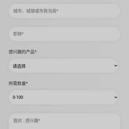
城
市、
城
镇
或
市
职
政
称
当
局
感兴趣的产品*:
所需数量*
我
对…
感
兴