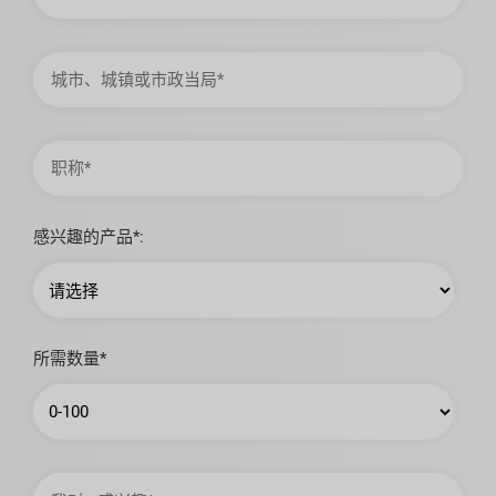
省
城
市、
城
镇
或
市
职
政
称
当
局
感兴趣的产品*:
所需数量*
我
对…