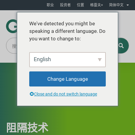
职业
投资者
位置
格雷夫+
简体中文
We've detected you might be
speaking a different language. Do
you want to change to:
English
Change Language
Close and do not switch language
阻隔技术