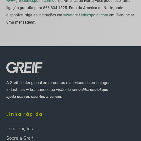
www.greif.ethicspoint.com
ou, na América do Norte, você pode fazer uma
ligação gratuita para 866-834-1825. Fora da América do Norte, onde
disponível, siga as instruções em
www.greif.ethicspoint.com
em "Denunciar
uma mensagem".
A Greif é líder global em produtos e serviços de embalagens
industriais — buscando sua visão de ser
o diferencial que
ajuda nossos clientes a vencer.
Linha rápida
Localizaçôes
Sobre a Greif