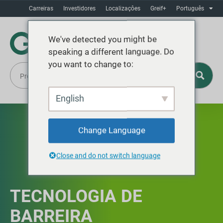
Carreiras
Investidores
Localizaçôes
Greif+
Português
We've detected you might be
speaking a different language. Do
you want to change to:
English
Change Language
Close and do not switch language
TECNOLOGIA DE
BARREIRA