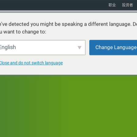
职业
投资者
've detected you might be speaking a different language. D
u want to change to:
产品
服务
可持续发展
市场
资源
关于
English
Change Language
Close and do not switch language