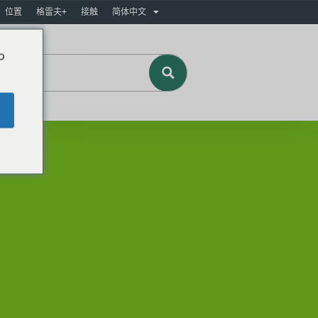
位置
格雷夫+
接触
简体中文
o