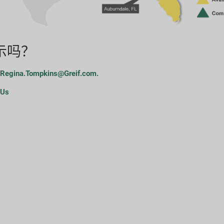
示吗？
Regina.Tompkins@Greif.com.
tUs