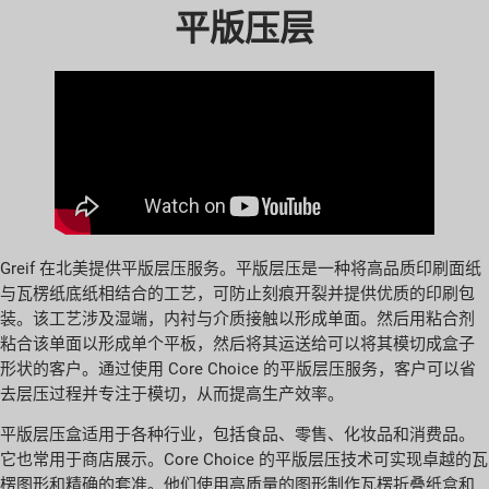
平版压层
Greif 在北美提供平版层压服务。平版层压是一种将高品质印刷面纸
与瓦楞纸底纸相结合的工艺，可防止刻痕开裂并提供优质的印刷包
装。该工艺涉及湿端，内衬与介质接触以形成单面。然后用粘合剂
粘合该单面以形成单个平板，然后将其运送给可以将其模切成盒子
形状的客户。通过使用 Core Choice 的平版层压服务，客户可以省
去层压过程并专注于模切，从而提高生产效率。
平版层压盒适用于各种行业，包括食品、零售、化妆品和消费品。
它也常用于商店展示。Core Choice 的平版层压技术可实现卓越的瓦
楞图形和精确的套准。他们使用高质量的图形制作瓦楞折叠纸盒和