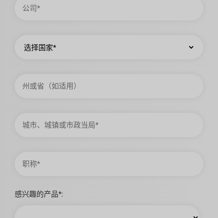
司
国
家
州
或
省
城
市、
城
镇
或
市
职
政
称
当
局
感兴趣的产品*: