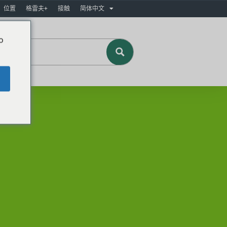
位置
格雷夫+
接触
简体中文
o