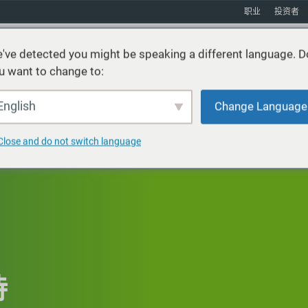
职业
投资者
've detected you might be speaking a different language. D
u want to change to:
产品
服务
可持续发展
市场
资源
关于
English
Change Language
Close and do not switch language
持