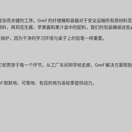
杂而关键的工序。Greif 的纤维桶和容器对于安全运输所有原材料
颜料，再到花生酱、苹果酱和果汁盒中的配料，我们的包装确保这些
的可靠保护，因为干净的学习环境与桌子上的铅笔一样重要。
却贯穿于每一个环节。从工厂车间到学校走廊，Greif 解决方案帮
if 默默地、可靠地、有目的地为返校季提供动力。