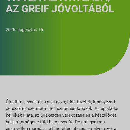
AZ GREIF JÓVOLTÁBÓL
2025. augusztus 15.
Újra itt az évnek ez a szakasza; friss füzetek, kihegyezett
ceruzák és szeretettel teli uzsonnásdobozok. Az új iskolai
kellékek illata, az újrakezdés várakozása és a készülődés
halk zümmögése tölti be a levegőt. De ami gyakran
észrevétlen marad, az a hihetetlen utazás, amelyet ezek a