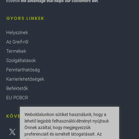
követve
the advantage that helps our customers win.
GYORS LINKEK
Helyszínek
Az Greif-ről
Termékek
Szolgáltatások
Fenntarthatóság
Karrierlehetőségek
Befektetők
EU PCBCR
Weboldalunkon sütiket használunk, hogy a
KÖVESS MINKET
lehető legjobb felhasználói élményt nyújtsuk
Önnek azáltal, hogy megjegyezzük
preferenciáit és ismételt látogatásait. Az