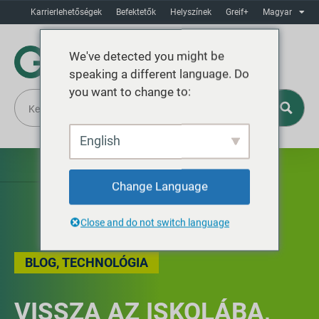
Karrierlehetőségek
Befektetők
Helyszínek
Greif+
Magyar
We've detected you might be
speaking a different language. Do
you want to change to:
English
Change Language
Close and do not switch language
BLOG
,
TECHNOLÓGIA
VISSZA AZ ISKOLÁBA,