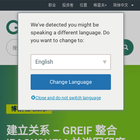
职业
投资者
位置
格雷夫+
简体中文
We've detected you might be
speaking a different language. Do
you want to change to:
English
Change Language
Close and do not switch language
博客
,
当地故事
建立关系 – GREIF 整合