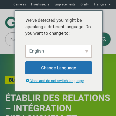
Carrières
Investisseurs
Emplacements
Greif+
Français
We've detected you might be
speaking a different language. Do
you want to change to:
English
Change Language
BLOG
,
HISTOIRE LOCALE
Close and do not switch language
ÉTABLIR DES RELATIONS
– INTÉGRATION