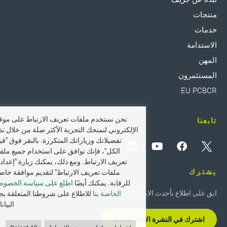
منتجات
خدمات
الاستدامة
المهن
المستثمرون
EU PCBCR
نحن نستخدم ملفات تعريف الارتباط على موقع
تابعنا
الإلكتروني لنمنحك التجربة الأكثر صلة من خلال تذ
تفضيلاتك وزياراتك المتكررة. بالنقر فوق "قب
الكل"، فإنك توافق على استخدام جميع ملف
تعريف الارتباط. ومع ذلك، يمكنك زيارة "إعداد
يشترك
ملفات تعريف الارتباط" لتقديم موافقة خاض
للرقابة. يمكنك أيضًا
اطلع على سياسة الخصوص
ابق على اطلاع بأحدث الابتكارات والأخبار في Greif.
الخاصة بنا
للاطلاع على شروطنا المتعلقة بج
البيان
اشترك في النشرة الإخبارية لدينا