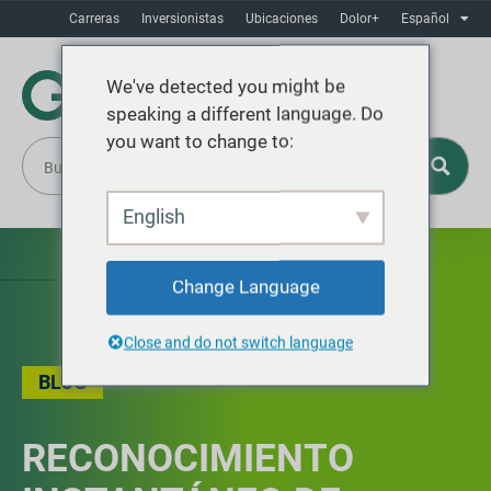
Carreras
Inversionistas
Ubicaciones
Dolor+
Español
We've detected you might be
speaking a different language. Do
you want to change to:
English
Change Language
Close and do not switch language
BLOG
RECONOCIMIENTO