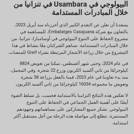
البيولوجي في Usambara في تنزانيا من
خلال المبادرات المستدامة
يسعدنا أن نعلن عن التقدم الكبير الذي أحرزناه منذ أبريل 2023،
بالتعاون مع شركة Embalatges Casajuana، للمساهمة في
مشروع الحفاظ على التنوع البيولوجي في أوسامبارا، تنزانيا، من
خلال المبادرات المستدامة. تساهم الشركتان معًا بنشاط في هذا
المشروع من خلال زراعة الأشجار المرتبطة بشراء Greif للمنصات.
في عام 2024، وحتى شهر أغسطس، تمكنا من تعويض 8824
كيلوجرامًا من ثاني أكسيد الكربون وزرع 22 شجرة. وفي المجمل،
منذ بدء تعاوننا في عام 2023، قمنا بالفعل بزراعة 38 شجرة
وتعويض ما مجموعه 16034 كيلوجرامًا من ثاني أكسيد الكربون.
لا تعكس هذه النتائج التزامنا بالاستدامة فحسب، بل تسلط الضوء
أيضًا على أهمية العمل الجماعي في الحفاظ على التنوع
البيولوجي. نشكر جميع المشاركين على مساهماتهم وجهودهم
المستمرة. نتطلع إلى مواصلة هذه الرحلة من أجل مستقبل أكثر
استدامة.