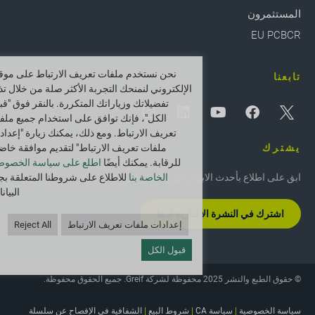
المستثمرون
EU PCBCR
نحن نستخدم ملفات تعريف الارتباط على موقع
تابعنا
الإلكتروني لنمنحك التجربة الأكثر صلة من خلال تذ
تفضيلاتك وزياراتك المتكررة. بالنقر فوق "قب
الكل"، فإنك توافق على استخدام جميع ملف
تعريف الارتباط. ومع ذلك، يمكنك زيارة "إعداد
يشترك
ملفات تعريف الارتباط" لتقديم موافقة خاض
للرقابة. يمكنك أيضًا
اطلع على سياسة الخصوص
ابق على اطلاع بأحدث الابتكارات والأخبار في Greif.
الخاصة بنا
للاطلاع على شروطنا المتعلقة بج
البيان
اشترك في النشرة الإخبارية لدينا
إعدادات ملفات تعريف الارتباط
Reject All
قبول الكل
© حقوق الطبع والنشر 2025 محفوظة لشركة Greif. جميع الحقوق محفوظة.
سياسة الخصوصية
|
سياسة CA
|
شروط البيع
|
الشفافية في الإفصاح عن سلسلة