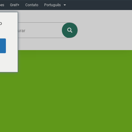
ôes
Greif+
Contato
Português
o