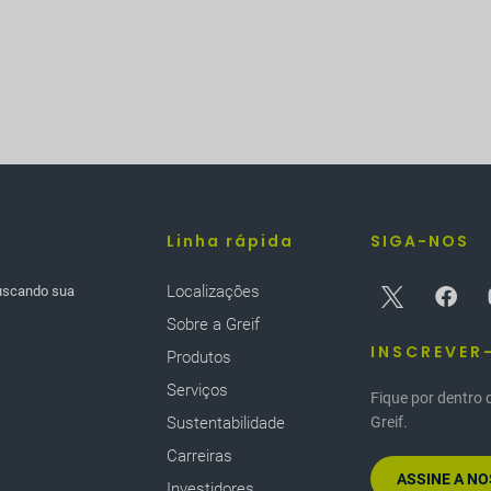
Linha rápida
SIGA-NOS
Localizaçôes
buscando sua
Sobre a Greif
INSCREVER
Produtos
Serviços
Fique por dentro 
Sustentabilidade
Greif.
Carreiras
ASSINE A N
Investidores