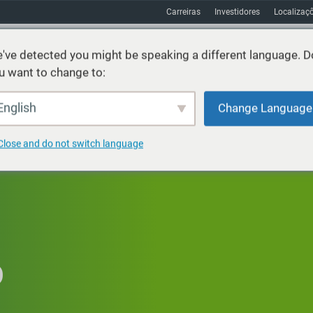
Carreiras
Investidores
Localizaç
've detected you might be speaking a different language. D
u want to change to:
os
Sustentabilidade
Mercados
Recursos
Sobre
English
Change Language
Close and do not switch language
O