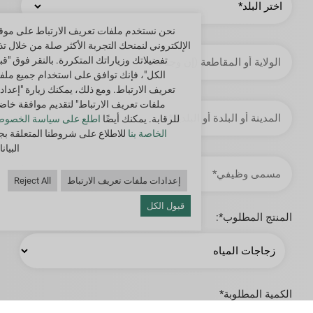
نحن نستخدم ملفات تعريف الارتباط على موقع
الإلكتروني لنمنحك التجربة الأكثر صلة من خلال تذ
الولاية
أو
تفضيلاتك وزياراتك المتكررة. بالنقر فوق "قب
المقاطعة
الكل"، فإنك توافق على استخدام جميع ملف
تعريف الارتباط. ومع ذلك، يمكنك زيارة "إعداد
ملفات تعريف الارتباط" لتقديم موافقة خاض
المدينة
أو
للرقابة. يمكنك أيضًا
اطلع على سياسة الخصوص
البلدة
الخاصة بنا
للاطلاع على شروطنا المتعلقة بج
أو
البلدية
البيان
مسمى
وظيفي
إعدادات ملفات تعريف الارتباط
Reject All
قبول الكل
المنتج المطلوب*:
الكمية المطلوبة*