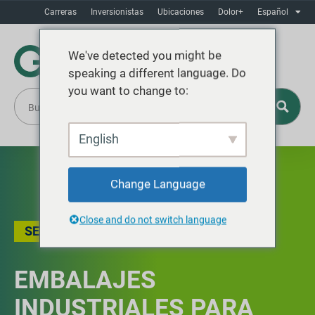
Carreras
Inversionistas
Ubicaciones
Dolor+
Español
We've detected you might be
speaking a different language. Do
you want to change to:
English
Change Language
Close and do not switch language
SEMINARIO WEB
EMBALAJES
INDUSTRIALES PARA