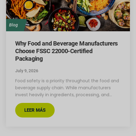
Blog
Why Food and Beverage Manufacturers
Choose FSSC 22000-Certified
Packaging
July 9, 2026
Food safety is a priority throughout the food and
beverage supply chain. While manufacturers
invest heavily in ingredients, processing, and…
LEER MÁS