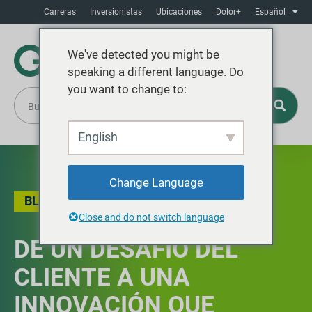
Carreras
Inversionistas
Ubicaciones
Dolor+
Español
We've detected you might be
speaking a different language. Do
you want to change to:
English
Change Language
BLOG
Close and do not switch language
DE UN DESAFÍO DEL
CLIENTE A UNA
INNOVACIÓN QUE