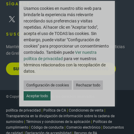
SÍGANOS
Usamos cookies en nuestro sitio web para
brindarle la experiencia más relevante
recordando sus preferencias y visitas
repetidas. Al hacer clic en "Aceptar todo",
acepta el uso de TODAS las cookies. Sin
SUSCRIBIR
embargo, puede visitar "Configuración de
cookies" para proporcionar un consentimiento
Manténgase actualizado con las últimas innovaciones y noticias
controlado. También puede
Ver nuestra
de Greif.
política de privacidad
para ver nuestros
términos relacionados con la recopilación de
SUSCRÍBETE A NUESTRO BOLETÍN INFORMATIVO
datos.
Configuración de cookies
Rechazar todo
Aceptar todo
© Copyright 2025 Greif. Todos los derechos reservados.
política de privacidad
|
Política de CA
|
Condiciones de venta
|
Transparencia en la divulgación de información sobre la cadena de
suministro
|
Términos y condiciones de la aplicación
|
Políticas de
cumplimiento
|
Código de conducta
|
Comercio electrónico
|
Documentos
de calidad
|
Declaración de accesibilidad
|
Recurso de RA