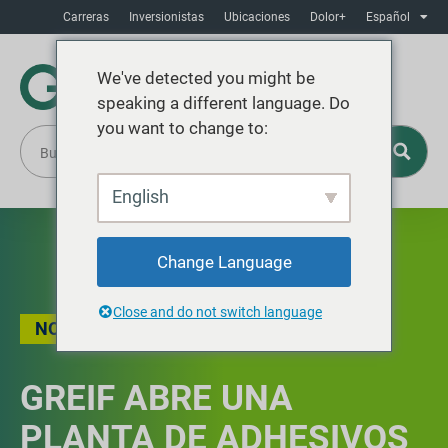
Carreras
Inversionistas
Ubicaciones
Dolor+
Español
We've detected you might be
speaking a different language. Do
you want to change to:
English
Change Language
Close and do not switch language
NOTICIAS
,
PRESIONE SOLTAR
GREIF ABRE UNA
PLANTA DE ADHESIVOS