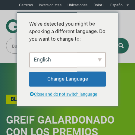
Carreras
Inversionistas
Ubicaciones
Dolor+
Español
We've detected you might be
speaking a different language. Do
you want to change to:
English
Change Language
Close and do not switch language
BLOG
,
NOTICIAS
GREIF GALARDONADO
CON LOS PREMIOS