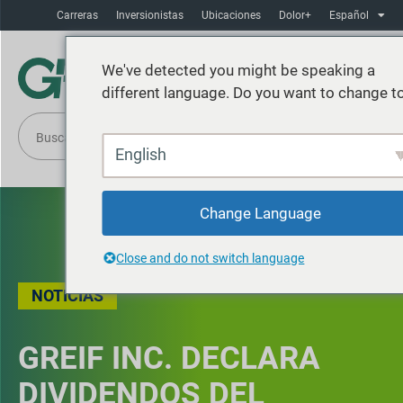
Carreras
Inversionistas
Ubicaciones
Dolor+
Español
We've detected you might be speaking a
different language. Do you want to change to
English
Change Language
Close and do not switch language
NOTICIAS
GREIF INC. DECLARA
DIVIDENDOS DEL