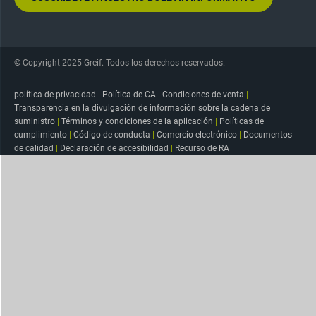
© Copyright 2025 Greif. Todos los derechos reservados.
política de privacidad
|
Política de CA
|
Condiciones de venta
|
Transparencia en la divulgación de información sobre la cadena de
suministro
|
Términos y condiciones de la aplicación
|
Políticas de
cumplimiento
|
Código de conducta
|
Comercio electrónico
|
Documentos
de calidad
|
Declaración de accesibilidad
|
Recurso de RA