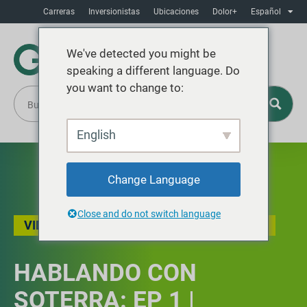
Carreras
Inversionistas
Ubicaciones
Dolor+
Español
We've detected you might be
speaking a different language. Do
you want to change to:
English
Change Language
Close and do not switch language
VIDEO
,
¿QUÉ ES LA GESTIÓN TERRITORIAL?
HABLANDO CON
SOTERRA: EP 1 |