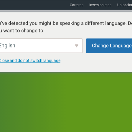
Carreras
Inversionistas
Ubicacio
've detected you might be speaking a different language. D
u want to change to:
Sostenibilidad
Mercados
Recursos
Acerca de
English
Change Language
Close and do not switch language