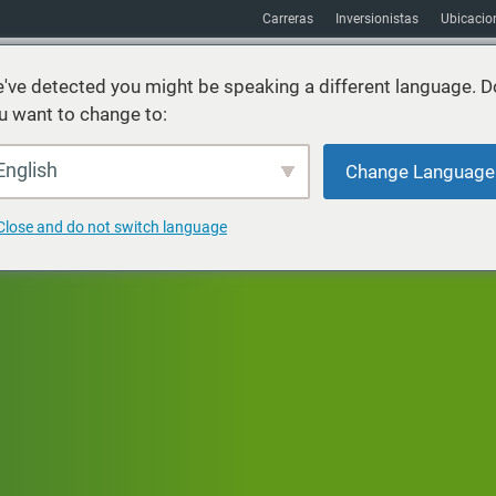
Carreras
Inversionistas
Ubicacio
've detected you might be speaking a different language. D
u want to change to:
Sostenibilidad
Mercados
Recursos
Acerca de
English
Change Language
Close and do not switch language