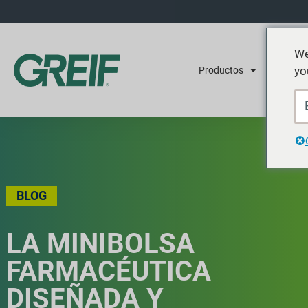
We
yo
Productos
Servicios
BLOG
LA MINIBOLSA
FARMACÉUTICA
DISEÑADA Y