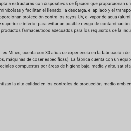
dapta a estructuras con dispositivos de fijación que proporcionan 
minibolsas y facilitan el llenado, la descarga, el apilado y el transp
porcionan protección contra los rayos UV, el vapor de agua (alumin
te superior e inferior para evitar un posible riesgo de contaminació
 productos farmacéuticos adecuados para los requisitos de la indus
 les Mines, cuenta con 30 años de experiencia en la fabricación de 
os, máquinas de coser específicas). La fábrica cuenta con un equi
ciales compuestas por áreas de higiene baja, media y alta, satisfa
antizan la alta calidad en los controles de producción, medio ambie