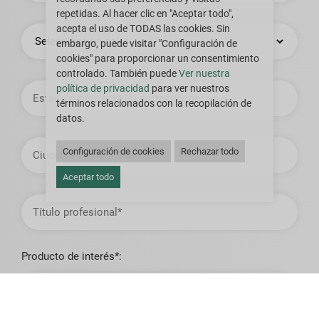
repetidas. Al hacer clic en "Aceptar todo",
País
acepta el uso de TODAS las cookies. Sin
embargo, puede visitar "Configuración de
cookies" para proporcionar un consentimiento
controlado. También puede
Ver nuestra
Estado
política de privacidad
para ver nuestros
o
términos relacionados con la recopilación de
provincia
datos.
Ciudad,
Pueblo
Configuración de cookies
Rechazar todo
o
Municipio
Aceptar todo
Título
profesional
Producto de interés*: