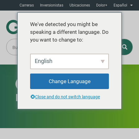
Carreras
Inversionistas
Ubicaciones
Dolor+
Español
We've detected you might be
speaking a different language. Do
you want to change to:
English
Change Language
DISPONIBLE EN AMÉRICA
Formas de muebles
Close and do not switch language