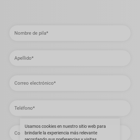
Nombre
de
pila
Apellido
Dirección
de
correo
electrónico
Teléfono
Usamos cookies en nuestro sitio web para
Compañía
brindarle la experiencia más relevante
recordando sus preferencias y visitas