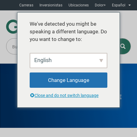
Carreras
Inversionistas
Ubicaciones
Dolor+
Español
We've detected you might be
speaking a different language. Do
you want to change to:
English
Change Language
GREIF VAN WERT
Close and do not switch language
TAMBORES, TUBOS Y NÚCLEOS DE
FIBRA