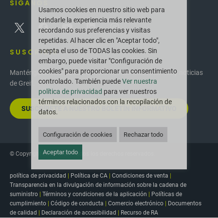
SÍGANOS
Usamos cookies en nuestro sitio web para
brindarle la experiencia más relevante
recordando sus preferencias y visitas
repetidas. Al hacer clic en "Aceptar todo",
acepta el uso de TODAS las cookies. Sin
SUSCRIBIR
embargo, puede visitar "Configuración de
cookies" para proporcionar un consentimiento
Manténgase actualizado con las últimas innovaciones y noticias
controlado. También puede
Ver nuestra
de Greif.
política de privacidad
para ver nuestros
términos relacionados con la recopilación de
SUSCRÍBETE A NUESTRO BOLETÍN INFORMATIVO
datos.
Configuración de cookies
Rechazar todo
Aceptar todo
© Copyright 2025 Greif. Todos los derechos reservados.
política de privacidad
|
Política de CA
|
Condiciones de venta
|
Transparencia en la divulgación de información sobre la cadena de
suministro
|
Términos y condiciones de la aplicación
|
Políticas de
cumplimiento
|
Código de conducta
|
Comercio electrónico
|
Documentos
de calidad
|
Declaración de accesibilidad
|
Recurso de RA