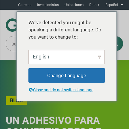
Carreras
Inversionistas
Ubicaciones
Dolor+
Español
We've detected you might be
speaking a different language. Do
you want to change to:
English
Change Language
Close and do not switch language
BLOG
UN ADHESIVO PARA