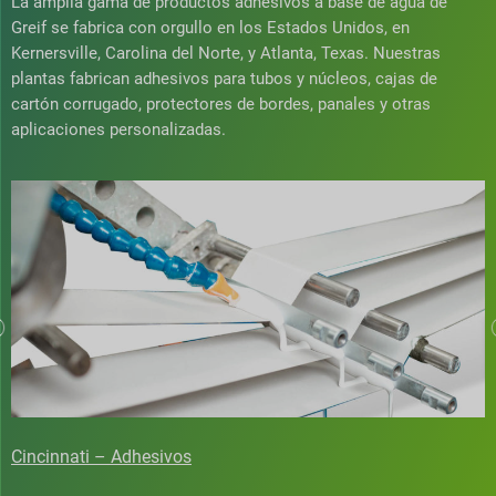
La amplia gama de productos adhesivos a base de agua de
Greif se fabrica con orgullo en los Estados Unidos, en
Kernersville, Carolina del Norte, y Atlanta, Texas. Nuestras
plantas fabrican adhesivos para tubos y núcleos, cajas de
cartón corrugado, protectores de bordes, panales y otras
aplicaciones personalizadas.
Atlanta – Adhesivos, cartón corrugado y contenedores IBC
C