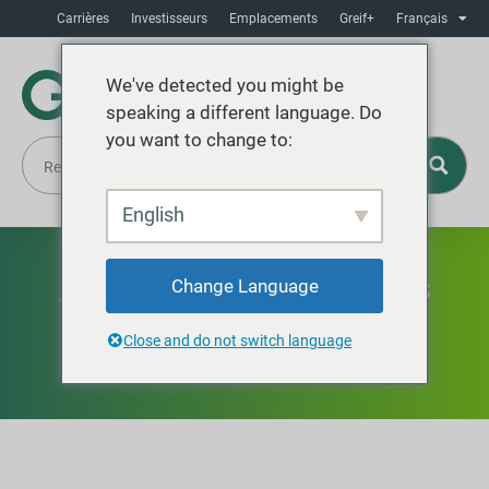
Carrières
Investisseurs
Emplacements
Greif+
Français
We've detected you might be
speaking a different language. Do
you want to change to:
English
Avis de confidentialité des
Change Language
consommateurs
Close and do not switch language
californiens