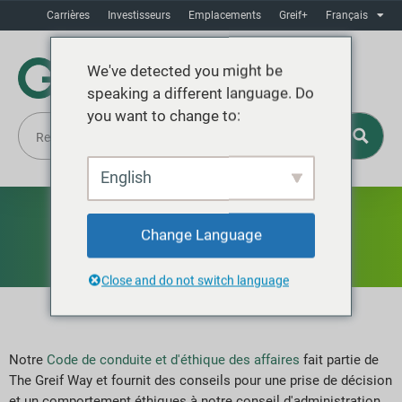
Carrières
Investisseurs
Emplacements
Greif+
Français
We've detected you might be
speaking a different language. Do
you want to change to:
English
Code de conduite
Change Language
Close and do not switch language
Notre
Code de conduite et d'éthique des affaires
fait partie de
The Greif Way et fournit des conseils pour une prise de décision
et un comportement éthiques à notre conseil d'administration,