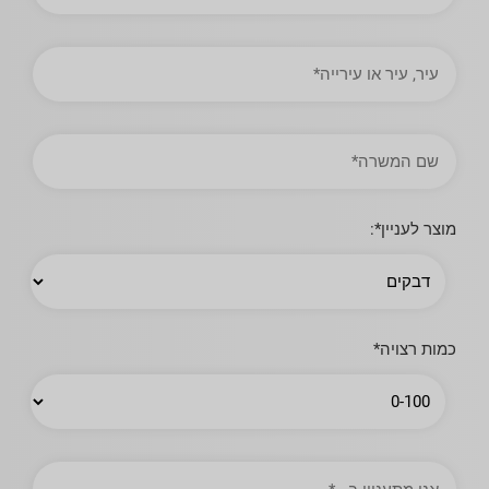
עיר,
עיר
או
עירייה
תואר
עבודה
מוצר לעניין*:
כמות רצויה*
אני
מתעניין