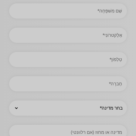
שֵׁם
מִשׁפָּחָה
כתובת
אימייל
טֵלֵפוֹן
חֶברָה
מְדִינָה
מדינה
או
מחוז