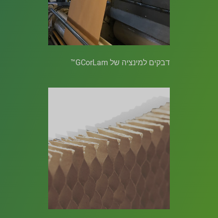
דבקים למינציה של GCorLam™