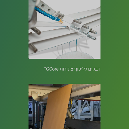
דבקים לליפוף צינורות GCore™