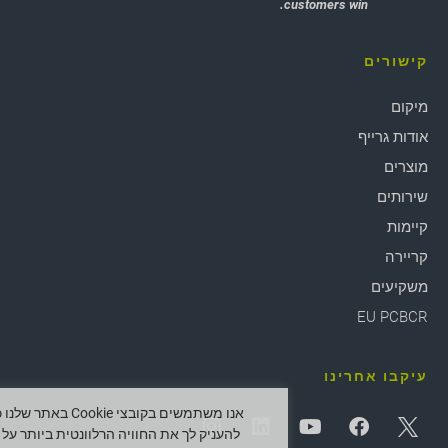
customers win.
קישורים
מיקום
אודות גרייף
מוצרים
שירותים
קיימות
קריירה
משקיעים
EU PCBCR
עיקבו אחרינו
אנו משתמשים בקובצי Cookie באתר ש
להעניק לך את החוויה הרלוונטית ביותר על י