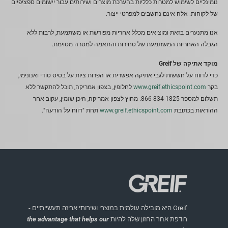
נומינליים לשימוש למטרות כלליות בהערכת מוצרים ושירותים עבור יישומים ספציפיים
של לקוחות. אלה אינם נחשבים למפרטי ייצור.
אנו מתנערים בזאת ומוציאים מכלל אחריות מפורשת או משתמעת, לרבות ללא
הגבלה האחריות המשתמעת של סחירות והתאמה למטרה מסוימת.
מוקד אתיקה של Greif
כדי לדווח על חששות לגבי אתיקה אפשרית או הפרות ציות על בסיס סודי ואנונימי,
בקר
www.greif.ethicspoint.com
לחלופין, בצפון אמריקה, תוכל להתקשר ללא
תשלום למספר 866-834-1825. מחוץ לצפון אמריקה, היכן שזמין, עקוב אחר
ההוראות בכתובת
www.greif.ethicspoint.com
תחת "דווח על הודעה".
Greif היא מובילה עולמית במוצרי ושירותי אריזה תעשייתיים -
רודפת אחר החזון שלה להיות
the advantage that helps our