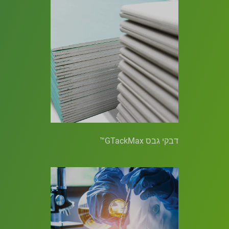
דבקי גבס GTackMax™