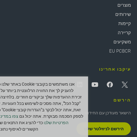
מוצרים
שירותים
קיימות
קריירה
משקיעים
EU PCBCR
עיקבו אחרינו
אנו משתמשים בקובצי Cookie באתר ש
להעניק לך את החוויה הרלוונטית ביותר על י
זכירת ההעדפות שלך וביקורים חוזרים. בלחיצה 
הירשם
"קבל הכל", אתה מסכים לשימוש בכל העוגיות. 
זאת, אתה יכול לב
הישאר מעודכן עם החידושים והחדשות האחרונים ב-Greif.
לספק הסכמה מבוקרת. אתה יכול גם
צפו במדיני
הפרטיות שלנו
כדי להציג את התנאים של
הירשם לניוזלטר שלנו
הקשורים לאיסוף נתוני