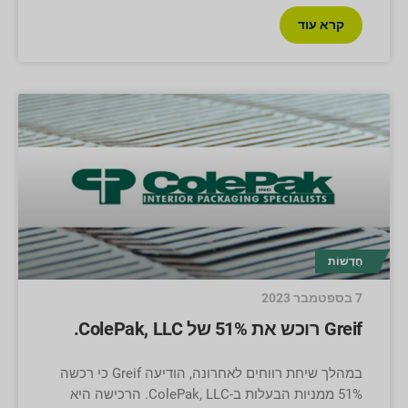
קרא עוד
חֲדָשׁוֹת
7 בספטמבר 2023
Greif רוכש את 51% של ColePak, LLC.
במהלך שיחת רווחים לאחרונה, הודיעה Greif כי רכשה
51% ממניות הבעלות ב-ColePak, LLC. הרכישה היא