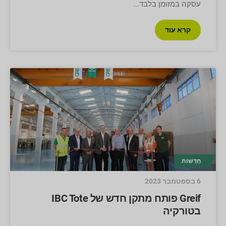
עסקה במזומן בלבד
קרא עוד
חֲדָשׁוֹת
6 בספטמבר 2023
Greif פותח מתקן חדש של IBC Tote
בטורקיה