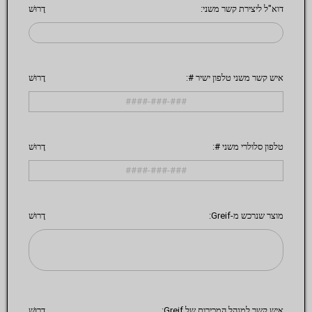
דוא"ל ליצירת קשר משני:
דָרוּשׁ
איש קשר משני טלפון ישיר #:
דָרוּשׁ
טלפון סלולרי משני #:
דָרוּשׁ
מוצר שנרכש מ-Greif:
דָרוּשׁ
איש קשר למנהל המכירות של Greif:
דָרוּשׁ