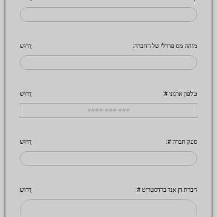
מזהה מס פדרלי של החברה:
דָרוּשׁ
טלפון ארגוני #:
דָרוּשׁ
ספק חברה #:
דָרוּשׁ
חברת דן אנד ברדסטריט #:
דָרוּשׁ