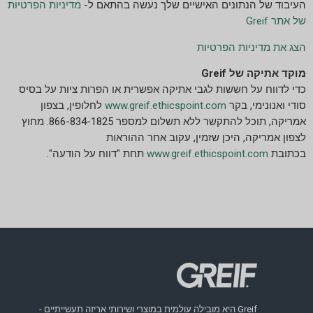
העיבוד של הנתונים האישיים שלך נעשה בהתאם ל-
מדיניות הפרטיות
של אתר Greif
הצג את מדיניות הפרטיות
מוקד אתיקה של Greif
כדי לדווח על חששות לגבי אתיקה אפשרית או הפרות ציות על בסיס
סודי ואנונימי, בקר
www.greif.ethicspoint.com
לחלופין, בצפון
אמריקה, תוכל להתקשר ללא תשלום למספר 866-834-1825. מחוץ
לצפון אמריקה, היכן שזמין, עקוב אחר ההוראות
בכתובת
www.greif.ethicspoint.com
תחת "דווח על הודעה".
Greif היא מובילה עולמית במוצרי ושירותי אריזה תעשייתיים -