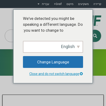
קריירה
משקיעים
מיקום
Greif+
עִבְרִית
We've detected you might be
speaking a different language. Do
you want to change to:
English
Greif+
משאב AR
Change Language
Close and do not switch language