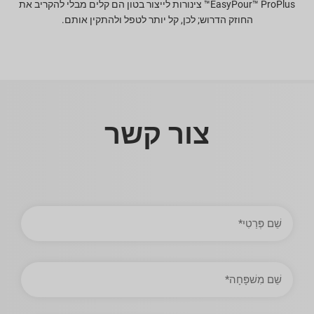
EasyPour™ ProPlus™ צינורות לייצור בטון הם קלים מבלי להקריב את
החוזק הדרוש; לכן, קל יותר לטפל ולהתקין אותם.
צור קשר
שֵׁם
פְּרַטִי
שֵׁם
מִשׁפָּחָה