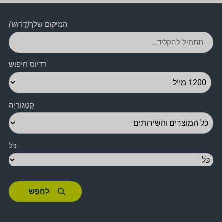
המיקום שלך
(דָרוּשׁ)
רדיוס חיפוש
קָטֵגוֹרִיָה
כֹּל