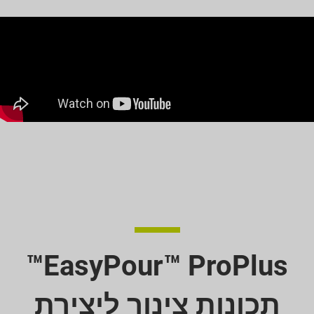
EasyPour™ ProPlus™
תכונות צינור ליצירת