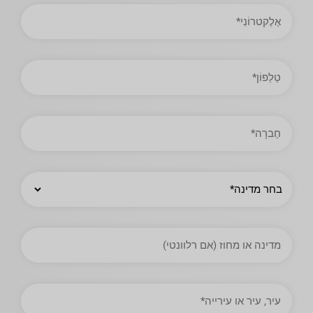
כתובת
אימייל
טֵלֵפוֹן
חֶברָה
מְדִינָה
מדינה
או
מחוז
עיר,
עיר
או