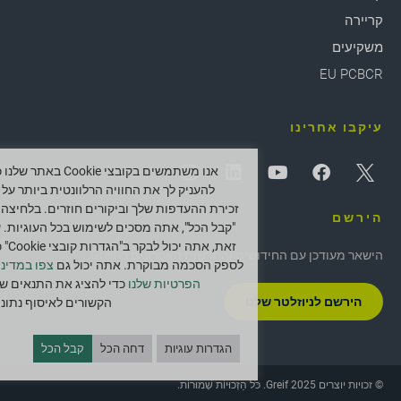
קריירה
משקיעים
EU PCBCR
עיקבו אחרינו
אנו משתמשים בקובצי Cookie באתר ש
להעניק לך את החוויה הרלוונטית ביותר על י
זכירת ההעדפות שלך וביקורים חוזרים. בלחיצה 
הירשם
"קבל הכל", אתה מסכים לשימוש בכל העוגיות. 
זאת, אתה יכול לב
הישאר מעודכן עם החידושים והחדשות האחרונים ב-Greif.
לספק הסכמה מבוקרת. אתה יכול גם
צפו במדיני
הפרטיות שלנו
כדי להציג את התנאים של
הירשם לניוזלטר שלנו
הקשורים לאיסוף נתוני
הגדרות עוגיות
דחה הכל
קבל הכל
© זכויות יוצרים 2025 Greif. כֹּל הַזְכוּיוֹת שְׁמוּרוֹת.