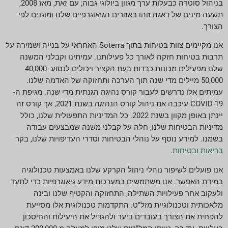
בניהול סוטרה כבעלות ערך מגוון ביולוגי גבוה; עם זאת, מאז 2008,
תשעה מינים של דאגה זוהו באזורים הגיאוגרפיים שלנו ומוגנים לפי
הצורך.
אנו מקיימים צוות בטיחות בתוך Soterra האחראי על בנייה ושמירה על
תרבות בטיחות חזקה לאורך כל פעילותנו. עמיתינו וקבלני המשנה
שלנו מפעילים מכונות כבדות בעת הקציר ויכולים לנסוע 40,000-
50,000 מיילים מדי שנה תוך הערכה ותחזוקה של האדמה שלנו.
עמיתים אלו נדרשים לעבור קורס נהיגה הגנתית מדי שנה. מגיפת ה-
COVID-19 עיכבה את ניהול קורס הנהיגה בשנת 2021, אך קורס זה
יינתן באופן מקוון בשנת 2022. כל המדיניות התפעולית שלנו, כולל
מדיניות הבטיחות שלנו, חלה על קבלני משנה שמבצעים עבודה
בשמנו. למידע נוסף על נוהלי הבטיחות וסדרי העדיפויות שלנו, בקר
בריאות ובטיחות
.
אנו פועלים לשיפור נוהלי ניהול הקרקע שלנו באמצעות טכנולוגיה
במידת האפשר. אנו משתמשים במערכות מידע גיאוגרפיות כדי לתעד
ולעקוב אחר פעילויות השתילה, התחזוקה והקטיף שלנו ובינה
מלאכותית וטכנולוגיית מזל"ט. התקדמות טכנולוגית אלו מסייעת
להפחית את הצורך בעובדים ביער ולהגדיל את היעילות והחיסכון