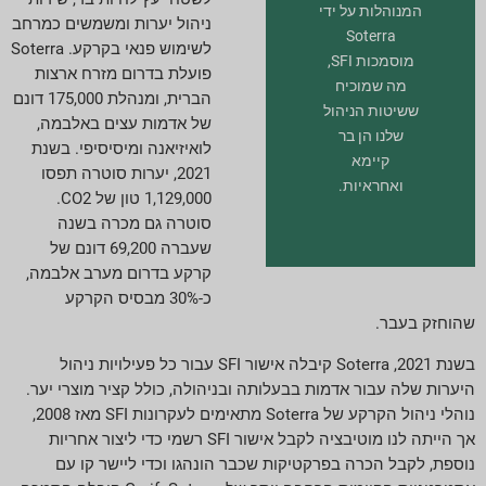
המנוהלות על ידי
ניהול יערות ומשמשים כמרחב
Soterra
לשימוש פנאי בקרקע. Soterra
מוסמכות SFI,
פועלת בדרום מזרח ארצות
מה שמוכיח
הברית, ומנהלת 175,000 דונם
ששיטות הניהול
של אדמות עצים באלבמה,
שלנו הן בר
לואיזיאנה ומיסיסיפי. בשנת
קיימא
2021, יערות סוטרה תפסו
ואחראיות.
1,129,000 טון של CO2.
סוטרה גם מכרה בשנה
שעברה 69,200 דונם של
קרקע בדרום מערב אלבמה,
כ-30% מבסיס הקרקע
שהוחזק בעבר.
בשנת 2021, Soterra קיבלה אישור SFI עבור כל פעילויות ניהול
היערות שלה עבור אדמות בבעלותה ובניהולה, כולל קציר מוצרי יער.
נוהלי ניהול הקרקע של Soterra מתאימים לעקרונות SFI מאז 2008,
אך הייתה לנו מוטיבציה לקבל אישור SFI רשמי כדי ליצור אחריות
נוספת, לקבל הכרה בפרקטיקות שכבר הונהגו וכדי ליישר קו עם