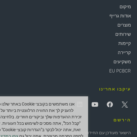
מיקום
אודות גרייף
מוצרים
שירותים
קיימות
קריירה
משקיעים
EU PCBCR
עיקבו אחרינו
אנו משתמשים בקובצי Cookie באתר ש
להעניק לך את החוויה הרלוונטית ביותר על י
זכירת ההעדפות שלך וביקורים חוזרים. בלחיצה 
הירשם
"קבל הכל", אתה מסכים לשימוש בכל העוגיות. 
זאת, אתה יכול לב
הישאר מעודכן עם החידושים והחדשות האחרונים ב-Greif.
לספק הסכמה מבוקרת. אתה יכול גם
צפו במדיני