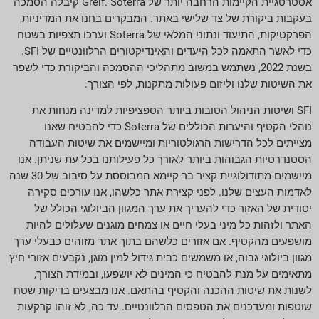
אסטרטגיית הקיימות הרחבה יותר של Greif. Soterra קיבלה הסמכה
בעקבות ביקורת של צד שלישי באתר. המבקרים בחנו את המדיניות,
הפרקטיקות, התיעוד ונתוני המלאי של Soterra וערכו תצפיות בשטח
כדי לאשר התאמה לכל היעדים והאינדיקטורים הרלוונטיים של SFI.
בשנת 2022, נשתמש במשוב מתהליכי ההסמכה והביקורת כדי לשפר
את השיטות שלנו וליזום פעולות מתקנות, לפי הצורך.
SFI ושיטות הניהול הטובות ביותר הספציפיות למדינה מנחות את
נוהלי הקטיף והיערות הכוללים של Soterra כדי להבטיח שאנו
מצייתים לכל הדרישות הרגולטוריות ומיישמים את שיטות העבודה
הסטנדרטיות הגבוהות ביותר לאורך כל פעילותנו בכל עת שניתן. אנו
מיישמים מתודולוגיית קציר בר קיימא המבוססת על סיבוב של 30 שנה
לאדמות העצים שלנו. לפני קצירת אתר כלשהו, אנו עורכים סקירה
יסודית של האזור כדי להעריך את ערך המגוון הביולוגי הכולל של
האתר ולזהות כל מיני בעלי חיים או צמחים מוגנים שעלולים להיות
מושפעים מהקטיף. אם אזורים כלשהם בתוך אתר מזוהים כבעלי ערך
מגוון ביולוגי גבוה, או משמשים כבית גידול למין מוגן, נקבעים אזורי חיץ
מתאימים על מנת להבטיח כי המינים לא יושפעו, ובמידת הצורך,
לשנות את שיטות ההכנה והקטיף בהתאם. אנו מבצעים בדיקות שטח
שוטפות ומעדכנים את הטפסים הרלוונטיים. עד כה, לא זוהו קרקעות