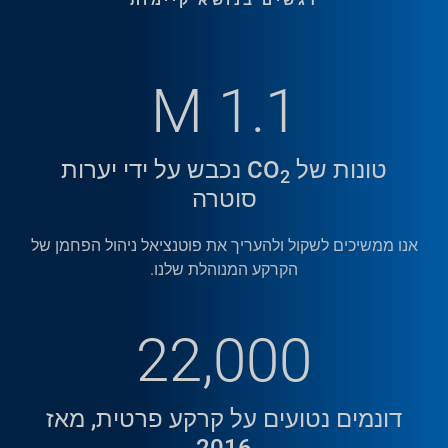
דגשים בנושא קיימות
1.1 M
טונות של CO
נכבש על ידי יערות
2
סוטרה
אנו ממשיכים לשקול ולהעריך את פוטנציאל ניהול הפחמן של
הקרקע המנוהלת שלנו.
הדגש סיפורים
תוכנית חבית גשם זוכה
22,000
בפרס איכות הסביבה
בשנת 2018, Soterra הקימה שותפות עם התוכנית
דונמים נטועים על קרקע פרטית, מאז
הלאומית לשפך שפך כדי להשתמש בתופי Greif
2016