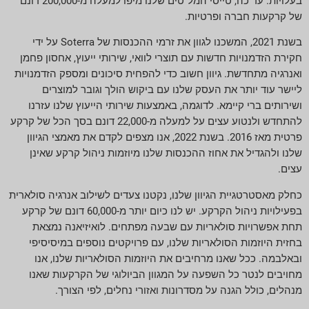
בעלויות. עד כה, טייסי המל"טים שלנו מיפו למעלה מ-200,000 דונם
של קרקעות חברה ופרטיות.
בשנת 2021, המשכנו לגוון את זרמי ההכנסות של Soterra על ידי
חקירת הזדמנויות חדשות עם תוצרי לוואי, שירותי ייעוץ, אחסון פחמן
ואנרגיה מתחדשת. גיוון חשוב כדי להפחית סיכונים ומספק הזדמנויות
ליישר עוד יותר את העסק שלנו עם ביקוש הולך וגובר למוצרים
ושירותים ברי קיימא. לדוגמה, באמצעות שירותי הייעוץ שלנו עזרנו
להתחדש ולנטוע עצים על למעלה מ-22,000 דונם בסך הכל של קרקע
פרטית מאז 2016. בשנת 2022, אנו מצפים לקדם את מאמצי הגיוון
שלנו ולהגדיל את אחוז ההכנסות שלנו מיוזמות ניהול קרקע שאינן
עצים.
כחלק מאסטרטגיית הגיוון שלנו, נקטנו צעדים לשילוב אנרגיה סולארית
בפעילויות ניהול הקרקע. יש לנו כיום יותר מ-60,000 דונם של קרקע
תחת אפשרויות סולאריות עם שבעה מפתחים. לואיזיאנה נמצאת
בחזית היוזמות הסולאריות שלנו, עם פרויקטים נוספים במיסיסיפי
ובאלבמה. ככל שאנו מרחיבים את היוזמות הסולאריות שלנו, אנו
מחויבים לנטר כל השפעה על המגוון הביולוגי של הקרקעות שאנו
מנהלים, כולל הגנה על מסדרונות ואזורי נחלים, לפי הצורך.