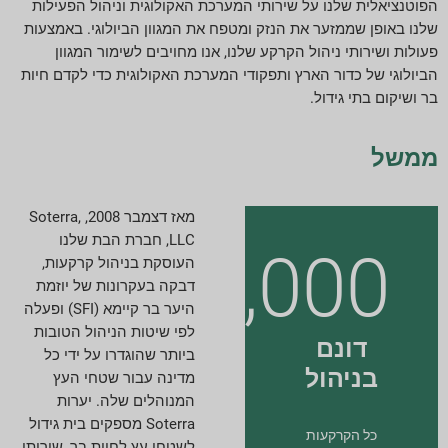
הפוטנציאלית שלנו על שירותי המערכת האקולוגית וניהול הפעילות
מדדי דיווח ESG
שלנו באופן שממזער את הנזק ומטפח את המגוון הביולוגי. באמצעות
פעולות ושירותי ניהול הקרקע שלנו, אנו מחויבים לשימור המגוון
דווח על הורדות
הביולוגי של כדור הארץ ותפקודי המערכת האקולוגית כדי לקדם חיות
בר ושיקום בתי גידול.
ממשל
מאז דצמבר 2008, Soterra,
LLC, חברת הבת שלנו
175,000
העוסקת בניהול קרקעות,
דבקה בעקרונות של יוזמת
היער בר קיימא (SFI) ופעלה
לפי שיטות הניהול הטובות
דונם
ביותר שהוגדרו על ידי כל
בניהול
מדינה עבור שטחי העץ
המנוהלים שלה. יערות
Soterra מספקים בית גידול
כל הקרקעות
לשטחי עץ לחיות בר, שירותי