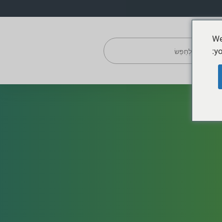
We
yo