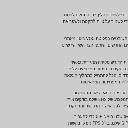
יבתיים בכל המתקנים. כדי לשפר תהליך זה, התחלנו לפתח
נו לזהות את הדרך הטובה ביותר קדימה כדי לשמור על ציות לתקנות ולשפר את
בנוסף להערכת הסיכונים, אנו מתכננים להציג תוכנית תחזוקה בשנת 2022 כדי לקדם את אורך החיים של המחמצנים התרמיים הרגנרטיביים שלנו השולטים בפליטת VOC ב-10 מאתרי
ים החדשים. שותפי הצד השלישי שלנו
, פיתחנו תהליך סקירת בטיחות וסביבתית הדורש סקירה תאגידית כאשר
 וסקירת בטיחות המבוצעת על ידי
יבתי הבכיר ומנהל EHS לאישור. אם יאושר על ידי שני הצדדים, נוכל להתחיל בתהליך העלאת
ולות המפחיתות המתאימות.
ימת הבדיקה המגלה את ההשפעות
שעשויות להיות לפרויקט על הסביבה. רשימת הבדיקה המקיפה כוללת גורמים כמו ציות, שינויים בפליטות וניהול מי שפכים. לאחר השלמתו, אנשי המקצוע של EHS שלנו בודקים אותו
יוד לפני אישור הרכישה וההתקנה.
בשנת 2021, השלמנו את מאמצינו לרשום את כל פרויקטי ההון בעסקי GIP North America (NA) שלנו. כמו כן, המשכנו בתהליך ניהול השינוי (MOC) שלנו ב-GIP NA כדי להעריך
השפעות מסחריות, EHS, מפעל, איכות ורגולטוריות פוטנציאליות של שינויי ייצור או חומרים. בשנת 2021, השלמנו 20 ביקורות MOC במתקני ה-GIP NA שלנו. ב-PPS 31 נערכו בקשות