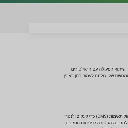
ת של Greif. מערכות הניהול הסביבתי שלנו ויחסי שיתוף הפעולה עם הרגולטורים
המחשה של יכולתנו לעמוד בהן באופן
מאז 2011, Greif השתמש במערכת הקניינית שלנו לניהול תאימות (CMS) כדי לעקוב ולנטר
ת לסביבה הקשורה לפליטות מתקנים,