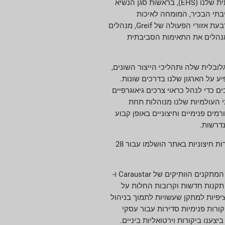
אנרגיה, מים ופסולת. צוות הבריאות והבטיחות הסביבתית שלנו (EHS), בראשות סגן הנשיא
בתי הבכיר, המומחה לאיכות
הסביבה, מנהל ה-EHS ומנהלים אזוריים התומכים בארבעת אזורי הפעולה של Greif, מנהלים
-CMS. שני אנשי מקצוע ייעודיים בתחום ה-EHS מנהלים את התאימות הסביבתית
הגלובלית שלה ותהליכי הייצור השונים,
קנות EHS שעשויות להשפיע על הארגון שלנו בדרכים שונות.
ם כדי לנהל כראוי צרכים גיאוגרפיים
י העולמיות שלנו מנוהלות תחת
מים פנימיים וחיצוניים באופן קבוע
דרשות.
בשנת 2021, Greif השיקה תוכנית ביקורת סביבתית ברחבי מתקני אירופה, המזרח התיכון ואפריקה (EMEA) שנערכה על ידי צדדים שלישיים. ביקורות חיצוניות באתר הושלמו עבור 28
בשנת 2020, Greif השלים את השילוב של CMS בכל אתרי Caraustar מדור קודם, מה שהפך את CMS לנגיש לכל מתקני Greif ברחבי העולם. שני המתקנים הוותיקים של Caraustar ו-
 תוכנה מתקדמת לתאימות EHS וניהול סיכונים שעוקבת אחר תקנות חדשות וקרובות החלות על
וספות ספציפיות למתקן שעשויות לתמוך בניהול
רות פנימיות מדי רבעון עבור כל מתקני Greif Paper Packaging & Services (PPS). ערכנו גם ביקורות פנימיות סדירות עבור עסקי
ורות פיזיות של צד שלישי הושהו ב-2020 וב-2021 עקב מגיפת COVID-19 ומתוכננות לחדש ב-2022; עם זאת, ביצענו ביקורות וירטואליות ביניים.