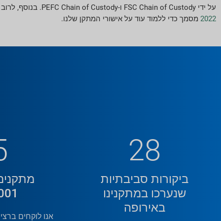
על ידי FSC Chain of Custody ו-PEFC Chain of Custody. בנוסף, לרוב המפעלים שלנו יש אישור RPA100. ברחבי העולם, 15 אתרים השיגו אישור ISO 14001. אנא בקר שלנו
2022
מסמך כדי ללמוד עוד על אישורי המתקן שלנו.
5
28
ביקורות סביבתיות
מתקנים
שנערכו במתקנינו
001
באירופה
אנו לוקחים ברצי