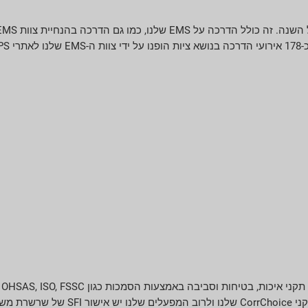
על אישורי ABI, FSC, OSHA, PEFC, SFI, RPA 100 ו-DA