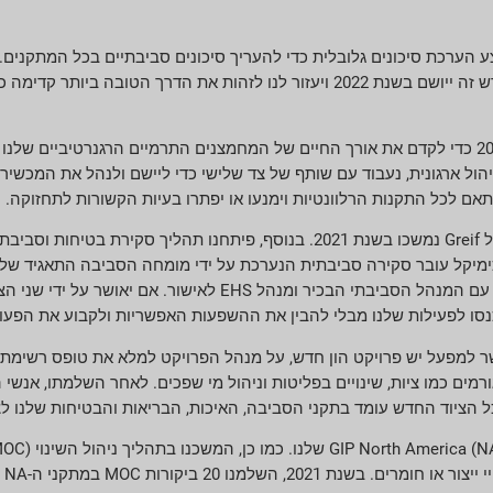
 GIP השלימו הערכות סיכונים סביבתיים. בשנת 2022, PPS תבצע הערכת סיכונים גלובלית כדי להעריך סיכונים סב
כלי סטנדרטי להערכת סיכונים סביבתיים עבור כל המיקומים. תהליך חדש זה ייושם בשנת 2022 ויעזור ל
ל ארגונית, נעבוד עם שותף של צד שלישי כדי ליישם ולנהל את המכשיר
אם לכל התקנות הרלוונטיות וימנעו או יפתרו בעיות הקשורות לתחזוקה.
התהליכים החדשים של בקשת כימיקלים ובדיקת טרום קבלה של ציוד של Greif נמשכו בשנת 2021. בנוסף
מיקל עובר סקירה סביבתית הנערכת על ידי מומחה הסביבה התאגיד שלנו
קצין הבטיחות האזורי. לאחר השלמת שתי הביקורות, התוצאות משתפות עם המנהל הסב
וכנסו לפעילות שלנו מבלי להבין את ההשפעות האפשריות ולקבוע את הפע
ים. כאשר למפעל יש פרויקט הון חדש, על מנהל הפרויקט למלא את טופס רש
הציוד החדש עומד בתקני הסביבה, האיכות, הבריאות והבטיחות שלנו לצ