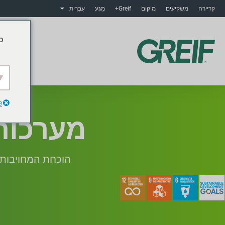
קריירה
משקיעים
מיקום
Greif+
מַגָע
עִבְרִית
o
מוצ
e
מערכות 
הוכחת המחויבות ש