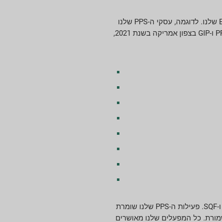
Greif מספק הכשרה קבועה של מערכת ניהול הסביבה (EMS) לאורך כל השנה. זה כולל הדרכה על EMS שלנו, כמו גם הדרכה בהנחיית צוות EMS שלנו. לדוגמה, עסקי ה-PPS שלנו
ערכו 8 אירועי הדרכה על ההיבטים והשימוש ב-EMS שלנו בשנת 2021. כ-178 אירועי הדרכה בנושא ציות הופנו על ידי צוות ה-EMS שלנו לאתרי PPS ו-GIP בצפון אמריקה בשנת 2021,
בנוסף למערכות ולתהליכים שלנו, מתקני ייצור בודדים של Greif מנהלים תקני איכות, בטיחות וסביבה באמצעות הסמכות כגון OHSAS, ISO, FSSC ו-SQF. פעילות ה-PPS שלנו שומרת
RPTA F. לכל מתקני CorrChoice שלנו ולרוב המפעלים שלנו יש אישור SFI של שרשרת משמורת. כל המפעלים שלנו מאושרים