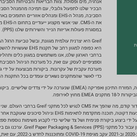
הבכיר שלנו לתפעול גלובלי, עם תמיכה מהמנהל הסבי
את ה
במסגרת פעולות אריזות הנייר והשירותים שלנו (PPS).
Greif היא יצרנית עולמית מגוונת, ובשל טביעת הרגל 
ת
היא כפופה למגוון רחב של ת
ברחבי הארגון שלנו, אנו משתמשים במגוון כלים ותהליכי
וספציפיים לעסק; עם זאת, כל מערכות הניהול הסביבת
מערכת עקבית של עקרונות. ביקורות מבוצעות על ידי גור
כדי לאשר שהמתקנים נשארים עומדים בכל התקנות הנ
Greif בצפון אמריקה משלימים את מערכות ניהול התאימות שלהם באמצעות דקוטה,
את השימוש שלנו בדקוטה על ידי ביצוע ביקורת פנימית ושל צד שלישי כדי לקבוע משימות נ
טוב יותר של סיכונים סביבתיים. השנה, ערכנו ביקו
אריזות תעשייתיות גלובליות (GIP). ביק