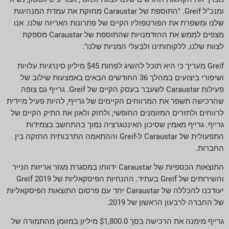
ומנכ"ל Greif. "התוספת של Caraustar מחזקת את עמדת המנהיגות
שלנו ומשפרת את הפורטפוליו הקיים של פתרונות האריזה שלנו. אנו
מצפים לממש את ההזדמנויות שהתוספת של Caraustar מספקת
לצוות שלנו, ללקוחותינו ולבעלי המניות שלנו".
Greif מעריך כי היא תוכל להשיג לפחות $45 מיליון סינרגיות עלויות
ושיפורי ביצועים במהלך 36 החודשים הבאים באמצעות שילוב של
פעילות Caraustar לשעבר בעסק הקיים של Greif. גרייף גם צופה
שהרכישה תשפר את המרווחים הקיימים של גרייף; להיות פעיל מיידית
לרווחים ולתזרים המזומנים החופשי; ולחזק ולאזן את התיק הקיים של
גרייף. גרייף מאמין שסיכון האינטגרציה נמוך בהתחשב בצמידות
התפעולית של Caraustar ל-Greif וההתאמה התרבותית החזקה בין
החברות.
התוצאות הכספיות של Caraustar ידווחו במסגרת מגזר אריזות הנייר
והשירותים של Greif בעתיד. ההנחיות הפיסקאליות של Greif 2019
יעודכנו להכללה של Caraustar יחד עם פרסום התוצאות הפיסקאליות
של החברה לרבעון הראשון של 2019.
גרייף מימנה את הרכישה בסך $1,800.0 מיליון במזומן מהתמורה של