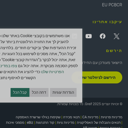
EU PCBCR
עיקבו אחרינו
אנו משתמשים בקובצי Cookie באתר ש
להעניק לך את החוויה הרלוונטית ביותר על י
זכירת ההעדפות שלך וביקורים חוזרים. בלחיצה 
הירשם
"קבל הכל", אתה מסכים לשימוש בכל העוגיות. 
זאת, אתה יכול לב
הישאר מעודכן עם החידושים והחדשות האחרונים ב-Greif.
לספק הסכמה מבוקרת. אתה יכול גם
צפו במדיני
הפרטיות שלנו
כדי להציג את התנאים של
הירשם לניוזלטר שלנו
הקשורים לאיסוף נתוני
הגדרות עוגיות
דחה הכל
קבל הכל
© זכויות יוצרים 2025 Greif. כֹּל הַזְכוּיוֹת שְׁמוּרוֹת.
מדיניות פרטיות
|
מדיניות CA
|
תנאי מכירה
|
שקיפות בגילוי שרשרת האספקה
|
תנאים והגבלות של האפליקציה
|
מדיניות ציות
|
קוד התנהגות
|
eBiz
|
מסמכי איכות
|
הצהרת נגישות
|
משאב AR