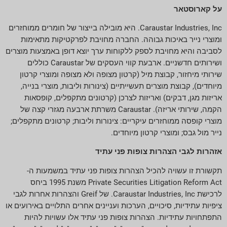
על קארוסטאר
Caraustar Industries, Inc. היא מובילה בייצור של חומרים ממוחזרים
ומוצרי נייר באיכות גבוהה. החברה מחויבת לפרקטיקות מתאימות
לסביבה והיא מחויבת לספק ללקוחות ערך יוצא דופן באמצעות מוצרים
ושירותים חדשניים. ארבעת קווי העסקים של Caraustar כוללים
שירותי מיחזור, קבוצת מיל (קרטון מצופה ולא מצופה ומוצרי קרטון
מיוחדים), קבוצת מוצרים תעשייתיים (צינורות וליבות, מוצרי בנייה,
אריזות מגן, דבקים) ואריזות לצרכן (קרטונים מתקפלים, קופסאות
הקמה, שירותי אריזה). Caraustar משרתת ארבעה מגזרי קצה של
מוצרי קופסה ממוחזרים עיקריים: צינורות וליבות; קרטונים מתקפלים;
נייר מול גבס; ומוצרי קרטון מיוחדים.
אזהרות לגבי הצהרות צופות פני עתיד
תקשורת זו עשויה להכיל הצהרות צופות פני עתיד במשמעות ה-
Private Securities Litigation Reform Act משנת 1995 ביחס
לרכישת Caraustar Industries, Inc. של Greif והצהרות אחרות לגבי
ציפיות עתידיות, סיכויים, הערכות ועניינים אחרים התלויים באירועים או
התפתחויות עתידיות. הצהרות צופות פני עתיד אלו עשויות להיות