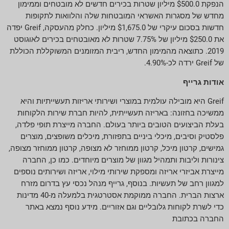
הנפקת $500.0 מיליון שטרות בכירים חדשים לא מובטחים וממימון
מחדש של מסגרות האשראי המובטחות שלה והלוואות לתקופות
חדשות בסכום עיקרי של $1,675.0 מיליון. כחלק מהעסקה, Greif יפדה
את $250.0 מיליון של 7.75% שטרות לא מאובטחים בכירים לאוגוסט
2019. כתוצאה מהמימון החדש, ריבית המזומנים המשוקללת הכוללת
של Greif ירדה לכ-4.90%.
אודות גרייף
Greif היא מובילה עולמית במוצרי ושירותי אריזות תעשייתיות והיא
ממשיכה בחזונה: באריזה תעשייתית, להיות חברת שירות הלקוחות
בעלת הביצועים הטובים ביותר בעולם. החברה מייצרת תופי פלדה,
פלסטיק וסיבים, מיכלי ביניים בתפזורת, מיכלים משופצים, מוצרים
גמישים, קרטון מיכל, קרטון ממוחזר לא מצופה, קרטון ממוחזר מצופה,
צינורות וליבות ותמהיל מגוון של מוצרים מיוחדים. כמו כן, החברה
מייצרת אביזרי אריזה ומספקת שירותי מילוי, אריזה ושירותים נוספים
למגוון רחב של תעשיות. בנוסף, גרייף מנהל נכסי עץ בדרום מזרח
ארצות הברית. החברה ממוקמת אסטרטגית בלמעלה מ-40 מדינות
כדי לשרת לקוחות גלובליים וגם אזוריים. מידע נוסף נמצא באתר
החברה בכתובת