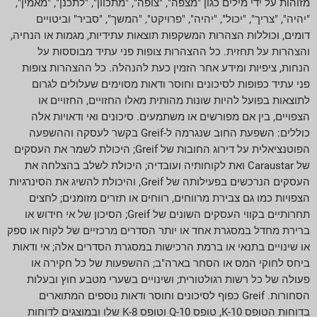
מזוהות על ידי מילים כגון "מצפה", "צופה", "מתכוון", "לתכנן", "מאמין",
"יהיה", "צריך", "יכול", "יהיה", "פרויקט", "המשך", "סביר" וביטויים
דומים, וכוללות הצהרות המשקפות תוצאות עתידיות, מגמות או הנחיה,
והצהרות על תחזית. כל ההצהרות צופות פני עתיד מבוססות על
הנחות, ציפיות ומידע אחר הזמין כעת להנהלה. כל ההצהרות צופות
פני עתיד כפופות לסיכונים וחוסר ודאות מסוימים שעלולים לגרום
לתוצאות בפועל להיות שונות מהותית מאלו החזויים, החזויים או
הצפויים, בין אם מפורשים או משתמעים. סיכונים ואי ודאויות אלה
כוללים: השפעת החוב שנגרמה ל-Greif בקשר לעסקה וההשפעה
הפוטנציאלית על דירוג החובות של Greif; היכולת לשמר את העסקים
של Caraustar ואת לקוחותיה ועובדיה; היכולת לשלב בהצלחה את
העסקים הנרכשים בפעילותה של Greif, והיכולת להשיג את הסינרגיות
הצפויות כמו גם צבירת מרווחים, רווחים או תזרים מזומנים; לחצים
תחרותיים בקווי העסקים השונים של Greif; הסיכון של אי חידוש או
ברירת מחדל במסגרת אחד או יותר הסדרים מרכזיים של לקוח או ספק
או שינויים בתנאי או ברמת הרכישות במסגרת הסדרים אלה; אי ודאות
ביחס לחוקי המס או הסחר בארה"ב; ההשפעות של כל חקירה או
פעולה של כל רשות רגולטורית; ושינויים בשערי מטבע חוץ ובעלות
הסחורות. Greif כפוף לסיכונים וחוסר ודאות נוספים המתוארים
בדוחות הטופס 10-K, טופס 10-Q וטופס 8-K שלו ובמוצגים לדוחות