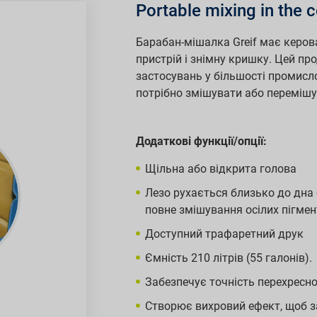
Portable mixing in the 
Барабан-мішалка Greif має керо
пристрій і знімну кришку. Цей пр
застосувань у більшості промисло
потрібно змішувати або перемішу
Додаткові функції/опції:
Щільна або відкрита голова
Лезо рухається близько до дна
повне змішування осілих пігмен
Доступний трафаретний друк
Ємність 210 літрів (55 галонів).
Забезпечує точність перехресн
Створює вихровий ефект, щоб з