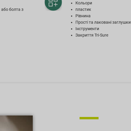
Кольори
 або болта з
пластик
Рівнина
Прості та лаковані заглушки
Інструменти
Закриття Tri-Sure