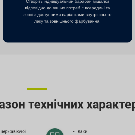
Створіть індивідуальний барабан мішалки
відповідно до ваших потреб - всередині та
зовні з доступними варіантами внутрішнього
лаку та зовнішнього фарбування.
зон технічних характе
з нержавіючої
лаки