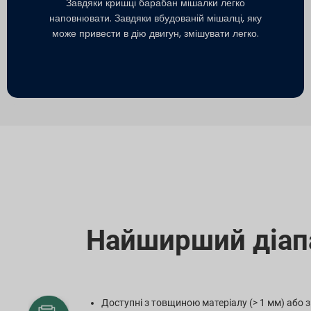
Завдяки кришці барабан мішалки легко
наповнювати. Завдяки вбудованій мішалці, яку
може привести в дію двигун, змішувати легко.
Найширший діапа
Доступні з товщиною матеріалу (> 1 мм) або 