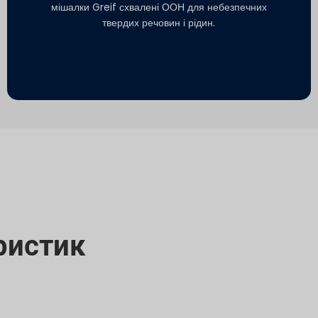
мішалки Greif схвалені ООН для небезпечних
твердих речовин і рідин.
ристик