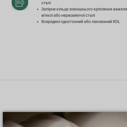
сталі
Запірне кільце зовнішнього кріплення важеля
м’якої або нержавіючої сталі
Всередині однотонний або лакований RDL