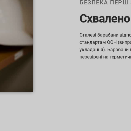
БЕЗПЕКА ПЕРШ 
Схвалено
Сталеві барабани від
стандартам ООН (випро
укладання). Барабани 
перевірені на герметич