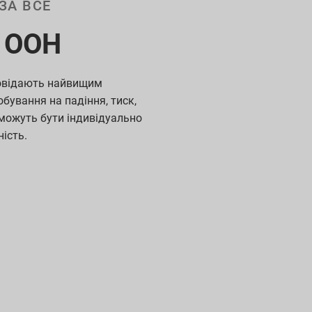
ЗА ВСЕ
 ООН
повідають найвищим
бування на падіння, тиск,
можуть бути індивідуально
ність.