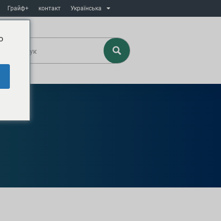
Грайф+
контакт
Українська
o