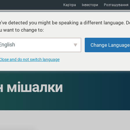
Кар'єра
Інвестори
Розташування
've detected you might be speaking a different language. D
u want to change to:
Послуги
Стійкість
Ринки
Ресурси
про
English
Change Language
Close and do not switch language
н мішалки