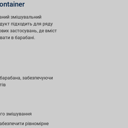
container
ваний змішувальний
одукт підходить для ряду
вих застосувань, де вміст
вати в барабані.
 барабана, забезпечуючи
тів
ого змішування
абезпечити рівномірне