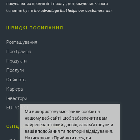
CorrChoice
пакувальних продуктів і послуг, дотримуючись свого
бачення буття
the advantage that helps our customers win.
CorrChoice GreenGuard надає клієнтам
ШВИДКІ ПОСИЛАННЯ
крейдований папір, який придатний для
повторної переробки та повторного
використання та відповідає FDA. Ключовий
Розташування
клієнт купував гофроконтейнер із потрійними
Про Грайфа
стінками для підтримки якості їжі. Грайф
Продукти
працював із замовником, щоб замінити
пластикову підкладку нашим паперовим
Послуги
покриттям GreenGuard 200. Ця зміна усунула
Стійкість
потребу в пластиковому вкладиші,
Кар'єра
заощадивши час і витрати на робочу силу
клієнта, і зробила транспортний контейнер на
Інвестори
100 відсотків придатним для повторної
EU PCBCR
переробки.
Ми використовуємо файли cookie на
нашому веб-сайті, щоб забезпечити вам
найрелевантніший досвід, запам’ятовуючи
СЛІДКУЙТЕ ЗА НАМИ
ваші вподобання та повторні відвідування.
Натискаючи «Прийняти все», ви