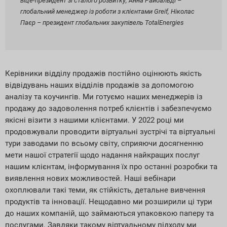
віце-президент зі сталого розвитку, Анна Райбальді –
глобальний менеджер із роботи з клієнтами Greif, Ніколас
Паєр – президент глобальних закупівель TotalEnergies
Керівники відділу продажів постійно оцінюють якість
відвідувань наших відділів продажів за допомогою
аналізу та коучингів. Ми готуємо наших менеджерів із
продажу до задоволення потреб клієнтів і забезпечуємо
якісні візити з нашими клієнтами. У 2022 році ми
продовжували проводити віртуальні зустрічі та віртуальні
тури заводами по всьому світу, сприяючи досягненню
мети нашої стратегії щодо надання найкращих послуг
нашим клієнтам, інформування їх про останні розробки та
виявлення нових можливостей. Наші вебінари
охоплювали такі теми, як стійкість, детальне вивчення
продуктів та інновації. Нещодавно ми розширили ці тури
до наших компаній, що займаються упаковкою паперу та
послугами. Завдяки такому віртуальному підходу ми