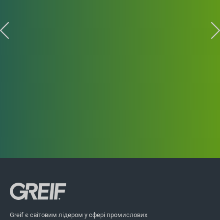
ВИДІЛІТЬ ІСТОРІЇ
Паперові покриття
Greif є світовим лідером у сфері промислових