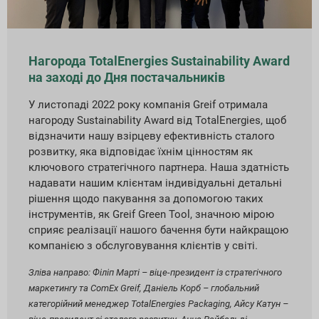
Нагорода TotalEnergies Sustainability Award
на заході до Дня постачальників
У листопаді 2022 року компанія Greif отримала
нагороду Sustainability Award від TotalEnergies, щоб
відзначити нашу взірцеву ефективність сталого
розвитку, яка відповідає їхнім цінностям як
ключового стратегічного партнера. Наша здатність
надавати нашим клієнтам індивідуальні детальні
рішення щодо пакування за допомогою таких
інструментів, як Greif Green Tool, значною мірою
сприяє реалізації нашого бачення бути найкращою
компанією з обслуговування клієнтів у світі.
Зліва направо: Філіп Марті – віце-президент із стратегічного
маркетингу та ComEx Greif, Даніель Корб – глобальний
категорійний менеджер TotalEnergies Packaging, Айсу Катун –