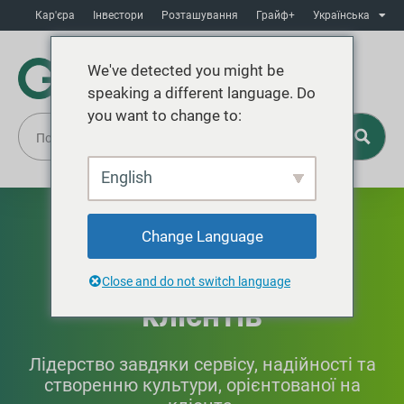
Кар'єра
Інвестори
Розташування
Грайф+
Українська
We've detected you might be
speaking a different language. Do
you want to change to:
English
Відмінне
Change Language
обслуговування
Close and do not switch language
клієнтів
Лідерство завдяки сервісу, надійності та
створенню культури, орієнтованої на