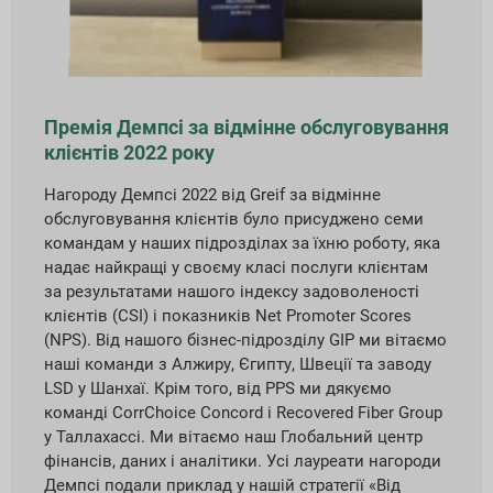
Премія Демпсі за відмінне обслуговування
клієнтів 2022 року
Нагороду Демпсі 2022 від Greif за відмінне
обслуговування клієнтів було присуджено семи
командам у наших підрозділах за їхню роботу, яка
надає найкращі у своєму класі послуги клієнтам
за результатами нашого індексу задоволеності
клієнтів (CSI) і показників Net Promoter Scores
(NPS). Від нашого бізнес-підрозділу GIP ми вітаємо
наші команди з Алжиру, Єгипту, Швеції та заводу
LSD у Шанхаї. Крім того, від PPS ми дякуємо
команді CorrChoice Concord і Recovered Fiber Group
у Таллахассі. Ми вітаємо наш Глобальний центр
фінансів, даних і аналітики. Усі лауреати нагороди
Демпсі подали приклад у нашій стратегії «Від