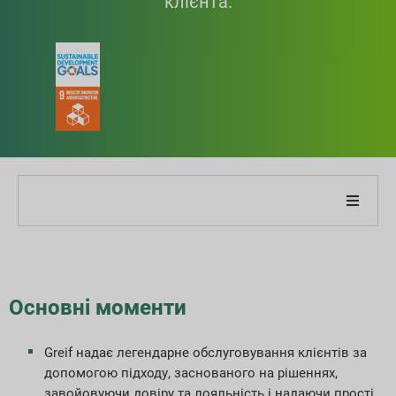
клієнта.
Про нашу компанію
Про наш звіт
Основні моменти
Стратегії сталого розвитку
Greif надає легендарне обслуговування клієнтів за
допомогою підходу, заснованого на рішеннях,
Цілі та продуктивність
завойовуючи довіру та лояльність і надаючи прості,