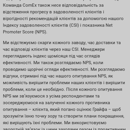
Команда ComEx також несе відповідальність за
відстеження прогресу в задоволеності клієнтів і
вірогідності рекомендацій клієнтів за допомогою нашого
Індексу задоволеності клієнтів (CSI) і показника Net
Promoter Score (NPS).
Ми відстежуємо скарги кожного заводу, час доставки та
час відповіді клієнтів через наш CSI. Менеджери
переглядають індекс щомісяця під час оглядів
ефективності. Ми також розглядаємо NPS, коли
проводимо щорічні огляди ефективності. Ми розглядаємо
відгуки, отримані під час нашого опитування NPS, як
можливість вирішити проблеми наших клієнтів і вирішити
проблеми, коли це необхідно. Після кожного опитування
NPS ми зв’язуємося з усіма респондентами та
зосереджуємося на залученні кожного противника
опитування – клієнта, який погано оцінює Грайфа – щоб
зрозуміти їхню точку зору та створити плани покращення,
які вирішують їхні проблеми. Ми використовуємо
зворотній зв’язок із цими заходами разом із проактивним