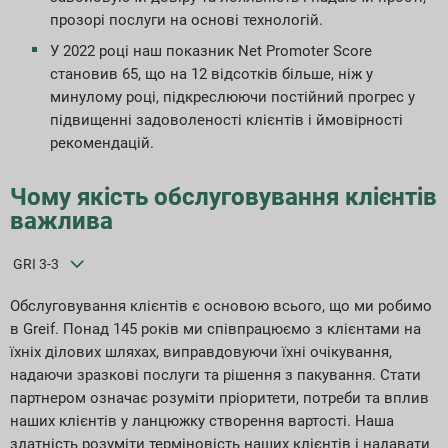
прозорі послуги на основі технологій.
Індекси звітності ESG
У 2022 році наш показник Net Promoter Score
становив 65, що на 12 відсотків більше, ніж у
Завантаження звітів
минулому році, підкреслюючи постійний прогрес у
підвищенні задоволеності клієнтів і ймовірності
рекомендацій.
Чому якість обслуговування клієнтів
важлива
GRI 3-3
Обслуговування клієнтів є основою всього, що ми робимо
в Greif. Понад 145 років ми співпрацюємо з клієнтами на
їхніх ділових шляхах, виправдовуючи їхні очікування,
надаючи зразкові послуги та рішення з пакування. Стати
партнером означає розуміти пріоритети, потреби та вплив
наших клієнтів у ланцюжку створення вартості. Наша
здатність розуміти терміновість наших клієнтів і надавати