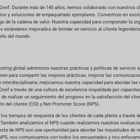
en Greif. Durante más de 145 años, hemos colaborado con nuestros c
cios y soluciones de empaquetado ejemplares. Convertirse en socio
rgo de la cadena de valor. Nuestra capacidad para comprender la urg
s estándares mejorados de brindar un servicio al cliente legendari
peño del mundo.
ting global administra nuestras prácticas y políticas de servicio a
en para compartir las mejores prácticas, mejorar las comunicaci
ción interdisciplinaria, mejoramos nuestra capacidad para abordar la
e Greif a través de una cultura de excelencia respaldada por capacit
realizar un seguimiento del progreso en la satisfacción del client
ón del cliente (CSI) y Net Promoter Score (NPS).
os tiempos de respuesta de los clientes de cada planta a través d
. También analizamos el NPS cuando realizamos nuestras evaluaci
ta de NPS son una oportunidad para abordar las inquietudes de nue
NPS, nos comunicamos con todos los encuestados y nos enfocamo