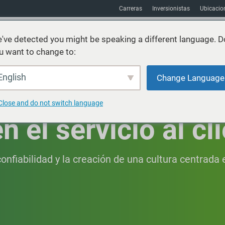
Carreras
Inversionistas
Ubicacio
've detected you might be speaking a different language. D
u want to change to:
Sostenibilidad
Mercados
Recursos
Acerca de
English
Change Language
Close and do not switch language
n el servicio al cl
confiabilidad y la creación de una cultura centrada e