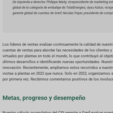
De izquierda a derecha: Philippe Marty, vicepresidente de marketing es
global de la categoría de embalaje de TotalEnergies; Aysu Katun, vicepr
gerente global de cuentas de Greif; Nicolas Payer, presidente de comp
Los líderes de ventas evalúan continuamente la calidad de nuestr
cuentas de ventas para abordar las necesidades de los clientes y 
virtuales por plantas en todo el mundo, lo que contribuyó al objet
últimos desarrollos e identificando nuevas oportunidades. Nuestr
innovación. Recientemente, ampliamos estos recorridos a nuestro
visitas a plantas en 2022 que nunca. Solo en 2022, organizamos 
por primera vez. Recibimos comentarios positivos de los involucr
Metas, progreso y desempeño
Nuestro cálculo acumulativo del CSI permite a Greif evaluar nuestr