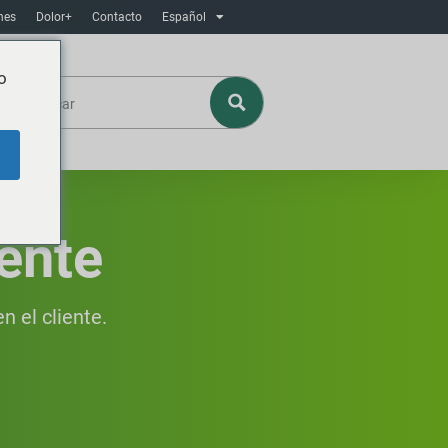
nes
Dolor+
Contacto
Español
o
iente
n el cliente.