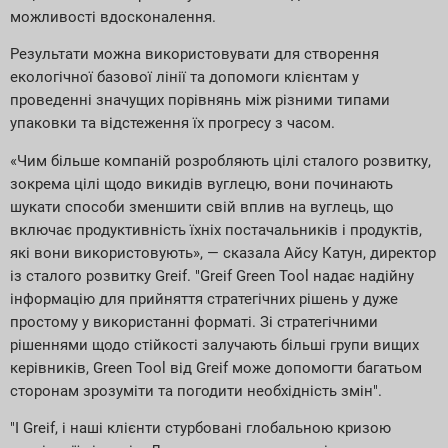
можливості вдосконалення.
Результати можна використовувати для створення
екологічної базової лінії та допомоги клієнтам у
проведенні значущих порівнянь між різними типами
упаковки та відстеження їх прогресу з часом.
«Чим більше компаній розробляють цілі сталого розвитку,
зокрема цілі щодо викидів вуглецю, вони починають
шукати способи зменшити свій вплив на вуглець, що
включає продуктивність їхніх постачальників і продуктів,
які вони використовують», — сказала Айсу Катун, директор
із сталого розвитку Greif. "Greif Green Tool надає надійну
інформацію для прийняття стратегічних рішень у дуже
простому у використанні форматі. Зі стратегічними
рішеннями щодо стійкості залучають більші групи вищих
керівників, Green Tool від Greif може допомогти багатьом
сторонам зрозуміти та погодити необхідність змін".
"І Greif, і наші клієнти стурбовані глобальною кризою