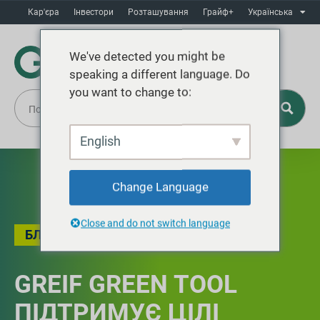
Кар'єра
Інвестори
Розташування
Грайф+
Українська
We've detected you might be
speaking a different language. Do
you want to change to:
English
Change Language
Close and do not switch language
БЛОГ
GREIF GREEN TOOL
ПІДТРИМУЄ ЦІЛІ