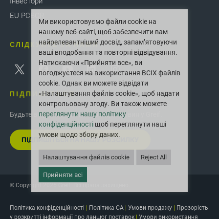
Інвестори
EU PCBCR
Ми використовуємо файли cookie на
нашому веб-сайті, щоб забезпечити вам
найрелевантніший досвід, запам’ятовуючи
СЛІДКУЙТЕ ЗА НАМИ
ваші вподобання та повторні відвідування.
Натискаючи «Прийняти все», ви
погоджуєтеся на використання ВСІХ файлів
cookie. Однак ви можете відвідати
ПІДПИШІТЬСЯ
«Налаштування файлів cookie», щоб надати
контрольовану згоду. Ви також можете
переглянути нашу політику
Будьте в курсі останніх інновацій і новин у Greif.
конфіденційності
щоб переглянути наші
умови щодо збору даних.
ПІДПИШІТЬСЯ НА НАШУ РОЗСИЛКУ
Налаштування файлів cookie
Reject All
Прийняти всі
© Copyright 2025 Greif. Всі права захищено.
Політика конфіденційності
|
Політика CA
|
Умови продажу
|
Прозорість
у розкритті інформації про ланцюг поставок
|
Умови використання