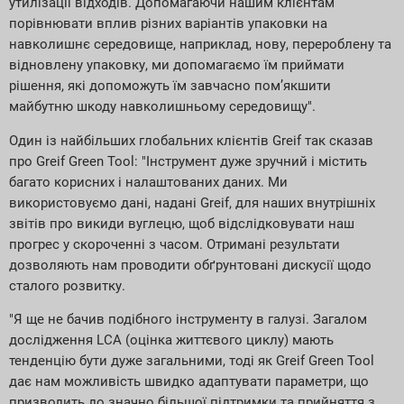
утилізації відходів. Допомагаючи нашим клієнтам
порівнювати вплив різних варіантів упаковки на
навколишнє середовище, наприклад, нову, перероблену та
відновлену упаковку, ми допомагаємо їм приймати
рішення, які допоможуть їм завчасно пом’якшити
майбутню шкоду навколишньому середовищу".
Один із найбільших глобальних клієнтів Greif так сказав
про Greif Green Tool: "Інструмент дуже зручний і містить
багато корисних і налаштованих даних. Ми
використовуємо дані, надані Greif, для наших внутрішніх
звітів про викиди вуглецю, щоб відслідковувати наш
прогрес у скороченні з часом. Отримані результати
дозволяють нам проводити обґрунтовані дискусії щодо
сталого розвитку.
"Я ще не бачив подібного інструменту в галузі. Загалом
дослідження LCA (оцінка життєвого циклу) мають
тенденцію бути дуже загальними, тоді як Greif Green Tool
дає нам можливість швидко адаптувати параметри, що
призводить до значно більшої підтримки та прийняття з