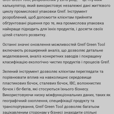
калькулятор, який використовує незалежні дані життєвого
циклу промислової упаковки Greif. Інструмент
розроблений, щоб допомогти клієнтам прийняти
обґрунтовані рішення про те, яка промислова упаковка
найкраще підходить для їхніх продуктів, і досягти своїх
цілей сталого розвитку.
Останні значні оновлення можливостей Greif Green Tool
включають розширений аналіз, що дозволяє детальне
моделювання, аналіз конкретних заводів і покращену
класифікацію екологічно чистих продуктів і процесів Greif.
Зелений інструмент дозволяє клієнтам переглядати та
порівнювати вплив на навколишнє середовище
пластикових бочок, сталевих бочок, IBC, волокнистих
бочок і біг-бегів, які стосуються їхнього бізнесу.
Використовуючи низку міжфункціональних даних, таких як
географічний охоплення, специфікації продукту та
транспортування, Greif Green Tool дозволяє багатьом
зацікавленим сторонам у бізнесі знаходити спільні