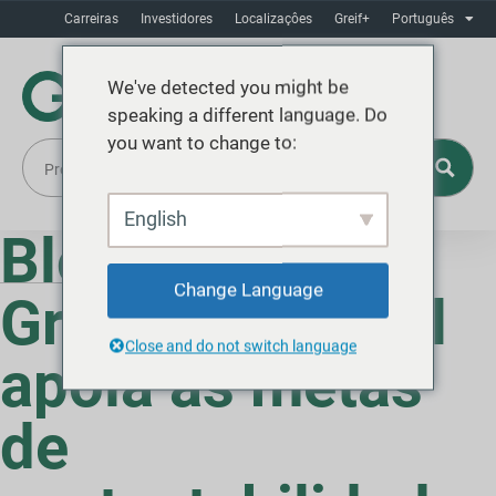
Carreiras
Investidores
Localizaçôes
Greif+
Português
We've detected you might be
speaking a different language. Do
you want to change to:
English
Blog
Change Language
Greif Green Tool
Close and do not switch language
apoia as metas
de