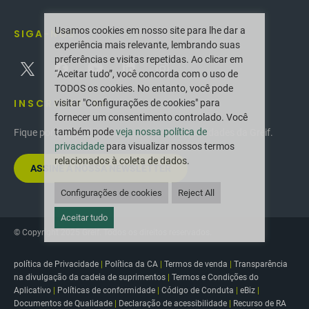
Usamos cookies em nosso site para lhe dar a
SIGA-NOS
experiência mais relevante, lembrando suas
preferências e visitas repetidas. Ao clicar em
“Aceitar tudo”, você concorda com o uso de
TODOS os cookies. No entanto, você pode
INSCREVER-SE
visitar "Configurações de cookies" para
fornecer um consentimento controlado. Você
também pode
veja nossa política de
Fique por dentro das últimas inovações e novidades da Greif.
privacidade
para visualizar nossos termos
relacionados à coleta de dados.
ASSINE A NOSSA NEWSLETTER
Configurações de cookies
Reject All
Aceitar tudo
© Copyright 2025 Greif. Todos os direitos reservados.
política de Privacidade
|
Política da CA
|
Termos de venda
|
Transparência
na divulgação da cadeia de suprimentos
|
Termos e Condições do
Aplicativo
|
Políticas de conformidade
|
Código de Conduta
|
eBiz
|
Documentos de Qualidade
|
Declaração de acessibilidade
|
Recurso de RA