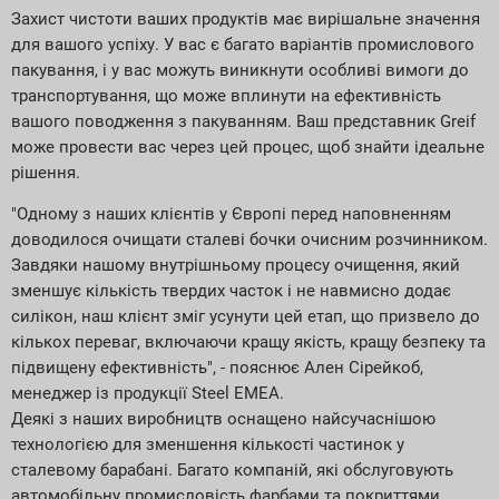
Захист чистоти ваших продуктів має вирішальне значення
для вашого успіху. У вас є багато варіантів промислового
пакування, і у вас можуть виникнути особливі вимоги до
транспортування, що може вплинути на ефективність
вашого поводження з пакуванням. Ваш представник Greif
може провести вас через цей процес, щоб знайти ідеальне
рішення.
"Одному з наших клієнтів у Європі перед наповненням
доводилося очищати сталеві бочки очисним розчинником.
Завдяки нашому внутрішньому процесу очищення, який
зменшує кількість твердих часток і не навмисно додає
силікон, наш клієнт зміг усунути цей етап, що призвело до
кількох переваг, включаючи кращу якість, кращу безпеку та
підвищену ефективність", - пояснює Ален Сірейкоб,
менеджер із продукції Steel EMEA.
Деякі з наших виробництв оснащено найсучаснішою
технологією для зменшення кількості частинок у
сталевому барабані. Багато компаній, які обслуговують
автомобільну промисловість фарбами та покриттями,