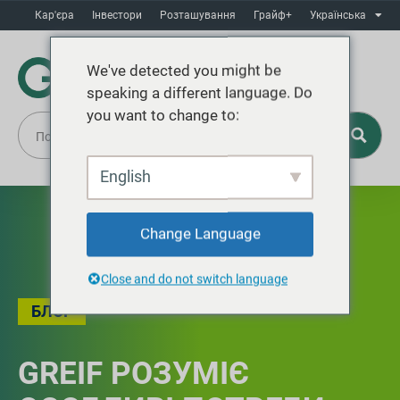
Кар'єра
Інвестори
Розташування
Грайф+
Українська
We've detected you might be
speaking a different language. Do
you want to change to:
English
Change Language
Close and do not switch language
БЛОГ
GREIF РОЗУМІЄ