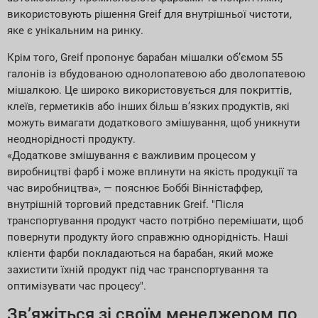
використовують рішення Greif для внутрішньої чистоти,
яке є унікальним на ринку.
Крім того, Greif пропонує барабан мішалки об’ємом 55
галонів із вбудованою однолопатевою або дволопатевою
мішалкою. Це широко використовується для покриттів,
клеїв, герметиків або інших більш в’язких продуктів, які
можуть вимагати додаткового змішування, щоб уникнути
неоднорідності продукту.
«Додаткове змішування є важливим процесом у
виробництві фарб і може вплинути на якість продукції та
час виробництва», — пояснює Боббі Вінністаффер,
внутрішній торговий представник Greif. "Після
транспортування продукт часто потрібно перемішати, щоб
повернути продукту його справжню однорідність. Наші
клієнти фарби покладаються на барабан, який може
захистити їхній продукт під час транспортування та
оптимізувати час процесу".
Зв’яжіться зі своїм менеджером по