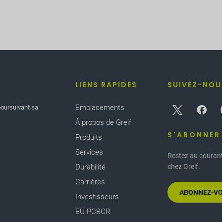
LIENS RAPIDES
SUIVEZ-NOU
Emplacements
poursuivant sa
À propos de Greif
S'ABONNER
Produits
Services
Restez au courant
Durabilité
chez Greif.
Carrières
ABONNEZ-VO
Investisseurs
EU PCBCR