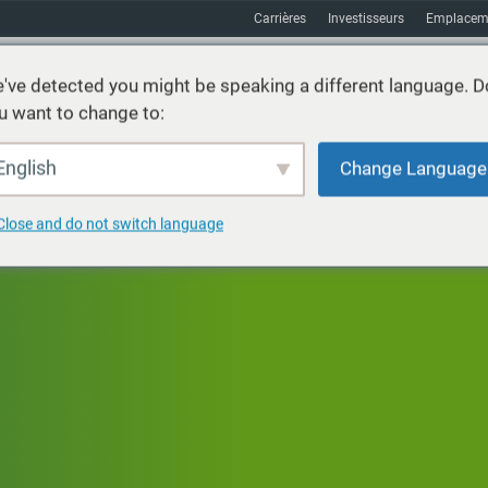
Carrières
Investisseurs
Emplacem
've detected you might be speaking a different language. D
u want to change to:
vices
Durabilité
Marchés
Ressources
À propos
English
Change Language
Close and do not switch language