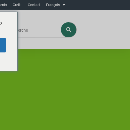
ents
Greif+
Contact
Français
o