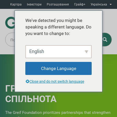
Кар'єра
Інвестори
Розташування
Грайф+
Українська
We've detected you might be
speaking a different language. Do
you want to change to:
English
Change Language
Close and do not switch language
ГРАЙФА В
СПІЛЬНОТА
The Greif Foundation prioritizes partnerships that strengthen