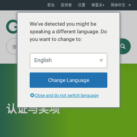
职业
投资者
位置
格雷夫+
简体中文
We've detected you might be
speaking a different language. Do
you want to change to:
English
Change Language
Close and do not switch language
认证与奖项