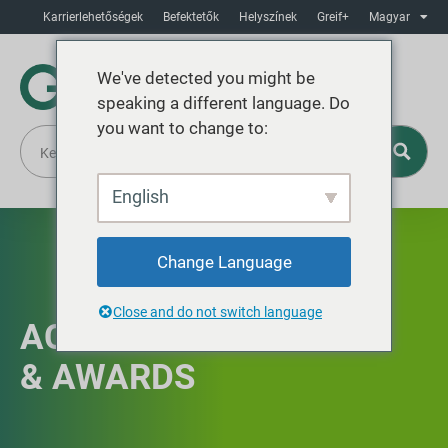
Karrierlehetőségek
Befektetők
Helyszínek
Greif+
Magyar
We've detected you might be
speaking a different language. Do
you want to change to:
English
Change Language
Close and do not switch language
ACCREDITATIONS
& AWARDS