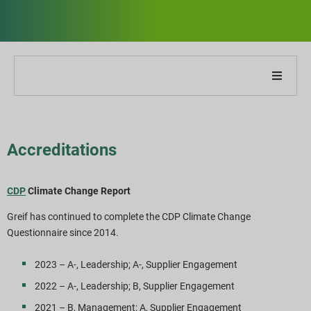
Cégünkről
Jelentésünkről
Accreditations
Fenntarthatósági stratégiák
CDP
Climate Change Report
Greif has continued to complete the CDP Climate Change
Célok és teljesítmény
Questionnaire since 2014.
ESG jelentési indexek
2023 – A-, Leadership; A-, Supplier Engagement
2022 – A-, Leadership; B, Supplier Engagement
Jelentés letöltések
2021 – B, Management; A, Supplier Engagement