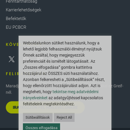
Fenntarthatóság
Karrierlehetőségek
Befektetők
EU PCBCR
Weboldalunkon sütiket használunk, hogy a
KÖVESS MINKET
lehető legjobb felhasználói élményt nyújtsuk
Önnek azáltal, hogy megjegyezzük
preferenciáit és ismételt látogatásait. Az
„Összes elfogadása” gombra kattintva
FELIRATKOZÁS
hozzájárul az ÖSSZES süti használatához.
Azonban felkeresheti a „Sütibeállítások” részt,
hogy ellenőrzött hozzájárulást adjon. Azt is
Maradjon naprakész a legújabb innovációkkal és hírekkel az Greif-
megteheti, hogy
tekintse meg adatvédelmi
nél.
irányelveinket
az adatgyűjtéssel kapcsolatos
feltételeink megtekintéséhez.
IRATKOZZON FEL HÍRLEVELÜNKRE
Sütibeállítások
Reject All
Összes elfogadása