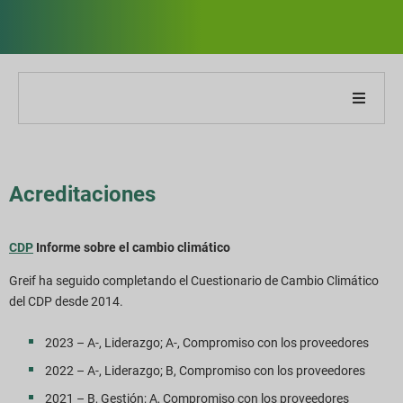
Acerca de nuestra empresa
Acerca de nuestro informe
Acreditaciones
Estrategias de sostenibilidad
CDP
Informe sobre el cambio climático
Greif ha seguido completando el Cuestionario de Cambio Climático
Metas y desempeño
del CDP desde 2014.
Índices de informes ESG
2023 – A-, Liderazgo; A-, Compromiso con los proveedores
2022 – A-, Liderazgo; B, Compromiso con los proveedores
Descargas de informes
2021 – B, Gestión; A, Compromiso con los proveedores