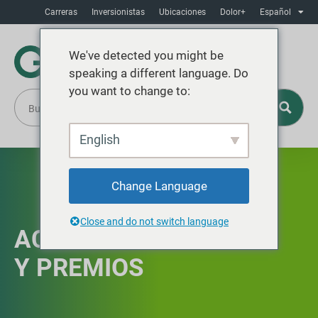
Carreras
Inversionistas
Ubicaciones
Dolor+
Español
We've detected you might be
speaking a different language. Do
you want to change to:
English
Change Language
Close and do not switch language
ACREDITACIONES
Y PREMIOS